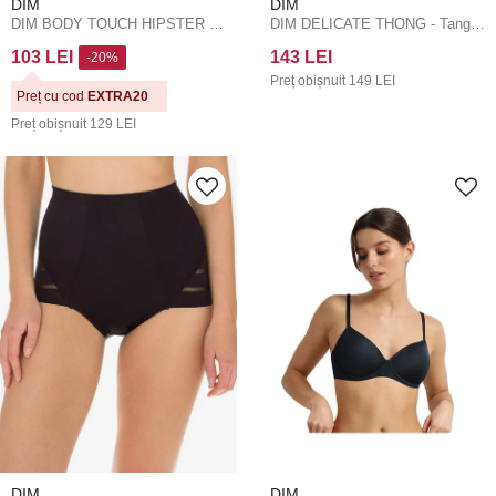
DIM
DIM
DIM BODY TOUCH HIPSTER 2x - Chiloți pentru femei 2 buc - cărămiziu - alb
DIM DELICATE THONG - Tanga cu dantelă cu talie înaltă pentru femei - culoarea pielii
103 LEI
143 LEI
-20%
Preț obișnuit
149 LEI
Preț cu cod
EXTRA20
Preț obișnuit
129 LEI
DIM
DIM