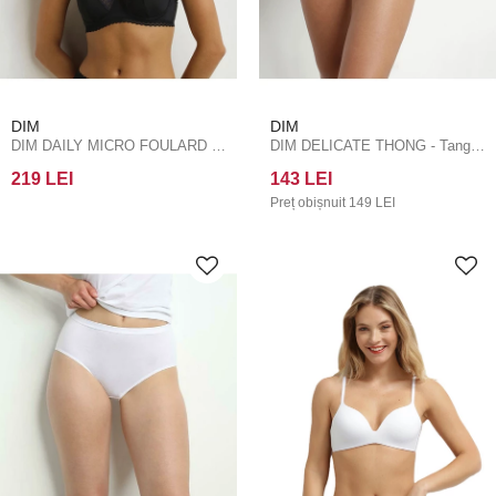
DIM
DIM
DIM DAILY MICRO FOULARD BRA - Sutien pentru femei cu dantela și armătură - negru
DIM DELICATE THONG - Tanga cu dantelă cu talie înaltă pentru femei - negru
219 LEI
143 LEI
Preț obișnuit
149 LEI