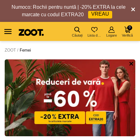
Numoco: Rochii pentru nuntă | -20% EXTRA la cele
VREAU
marcate cu codul EXTRA20
0
Căutați
Lista de dorințe
Logare
Verifică
ZOOT
Femei