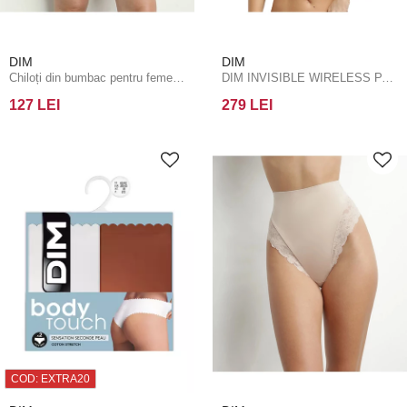
DIM
DIM
Chiloți din bumbac pentru femei 2 buc - alb
DIM INVISIBLE WIRELESS PADDED BRA - Sutien pentru femei fără armătură - alb
127 LEI
279 LEI
COD: EXTRA20