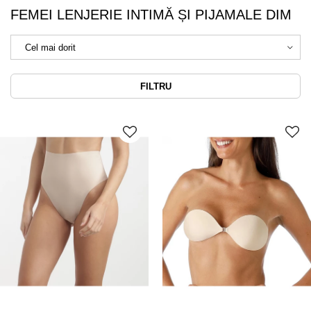
FEMEI LENJERIE INTIMĂ ȘI PIJAMALE DIM
FILTRU