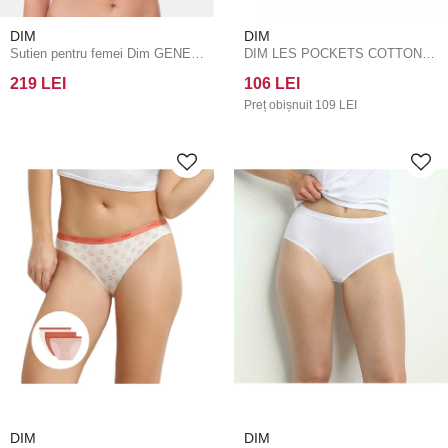
DIM
DIM
Sutien pentru femei Dim GENEROUS MINIMIZER cu micșorare a corpului
DIM LES POCKETS COTTON SLIP 3x - Chiloti din bumbac pentru femei 3 buc - alb - maro deschis - negru
219 LEI
106 LEI
Preț obișnuit
109 LEI
DIM
DIM