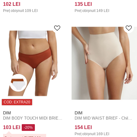
102 LEI
135 LEI
Preț obișnuit
109 LEI
Preț obișnuit
149 LEI
COD: EXTRA20
DIM
DIM
DIM BODY TOUCH MIDI BRIEF 2x - Chiloți pentru femei 2 buc - cărămiziu - alb
DIM MID WAIST BRIEF - Chiloti modatori pentru femei cu talie înaltă - culoarea pielii
103 LEI
154 LEI
-20%
Preț obișnuit
169 LEI