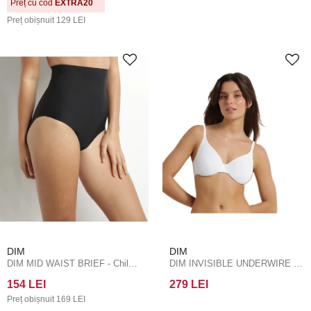
Preț cu cod
EXTRA20
Preț obișnuit
129 LEI
DIM
DIM
DIM MID WAIST BRIEF - Chiloti modatori pentru femei cu talie înaltă - negru
DIM INVISIBLE UNDERWIRE FULL CUP BRA - Sutien cu armatura pentru femei - alb
154 LEI
279 LEI
Preț obișnuit
169 LEI