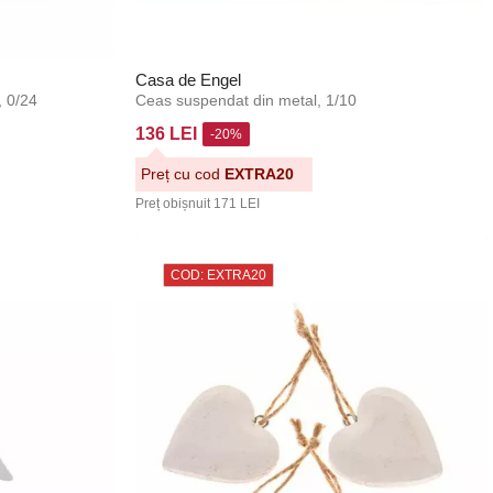
Casa de Engel
, 0/24
Ceas suspendat din metal, 1/10
136 LEI
-20%
Preț cu cod
EXTRA20
Preț obișnuit
171 LEI
COD: EXTRA20