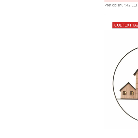
Preț obișnuit
42 LEI
COD: EXTRA