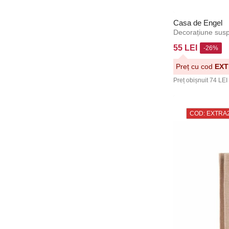
Casa de Engel
Decorațiune susp
55 LEI
-26%
Preț cu cod
EXT
Preț obișnuit
74 LEI
COD: EXTRA