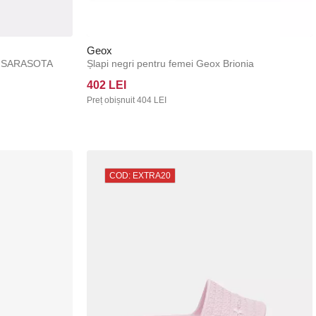
Geox
W SARASOTA
Șlapi negri pentru femei Geox Brionia
402 LEI
Preț obișnuit
404 LEI
COD: EXTRA20