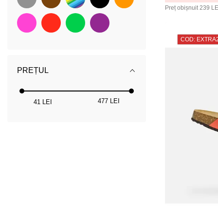
Preț obișnuit
239 LE
COD: EXTRA
PREȚUL
477 LEI
41 LEI