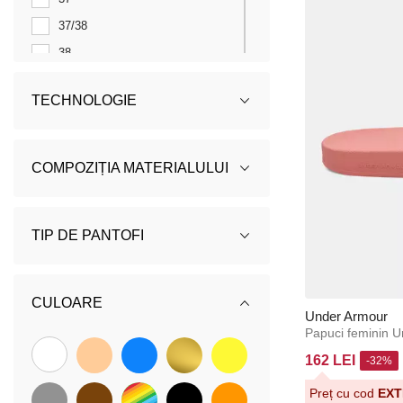
37/38
38
39
TECHNOLOGIE
39-40
40
40 1/2
COMPOZIȚIA MATERIALULUI
41
41-42
TIP DE PANTOFI
42
43
CULOARE
Under Armour
Papuci feminin 
162 LEI
-32%
Preț cu cod
EXT