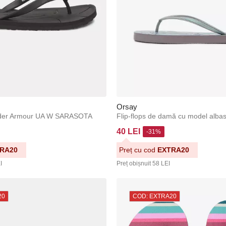
Orsay
nder Armour UA W SARASOTA
40 LEI
-31%
RA20
Preț cu cod
EXTRA20
I
Preț obișnuit
58 LEI
20
COD: EXTRA20