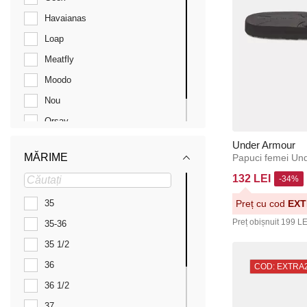
Havaianas
Loap
Meatfly
Moodo
Nou
Orsay
Protest
Under Armour
MĂRIME
Papuci femei U
Under Armour
132 LEI
-34%
Preț cu cod
EXT
35
Preț obișnuit
199 LE
35-36
35 1/2
36
COD: EXTRA
36 1/2
37