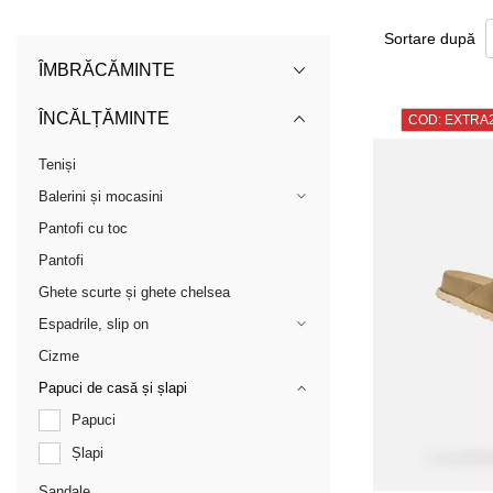
Sortare după
ÎMBRĂCĂMINTE
ÎNCĂLȚĂMINTE
COD: EXTRA
Teniși
Balerini și mocasini
Pantofi cu toc
Pantofi
Ghete scurte și ghete chelsea
Espadrile, slip on
Cizme
Papuci de casă și șlapi
Papuci
Șlapi
Sandale