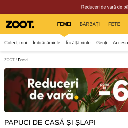
Reduceri de vară de pâ
FEMEI
BĂRBAȚI
FETE
Colecții noi
Îmbrăcăminte
Încălțăminte
Genți
Accesor
ZOOT
Femei
PAPUCI DE CASĂ ȘI ȘLAPI