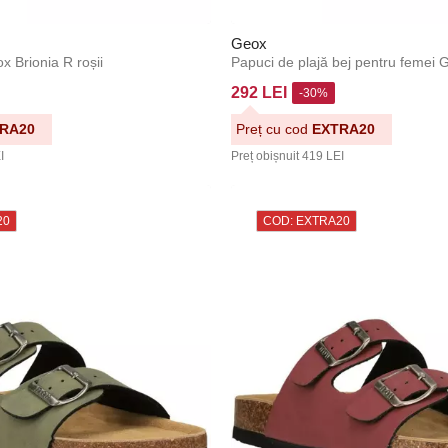
Geox
 Brionia R roșii
Papuci de plajă bej pentru femei
292 LEI
-30%
RA20
Preț cu cod
EXTRA20
I
Preț obișnuit
419 LEI
20
COD: EXTRA20