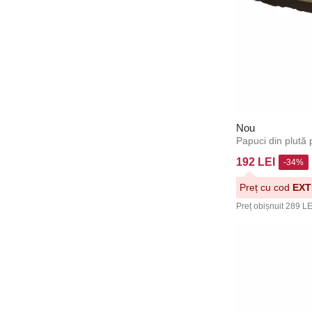
Nou
Papuci din plută
192 LEI
-34%
Preț cu cod
EXT
Preț obișnuit
289 LE