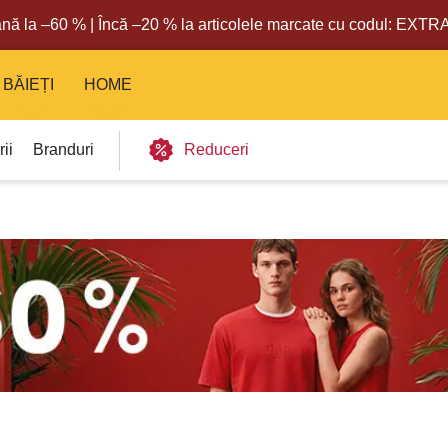
nă la –60 % | Încă –20 % la articolele marcate cu codul: EXT
BĂIEȚI
HOME
ii
Branduri
Reduceri