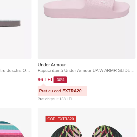
Under Armour
Flip-flops de damă cu model albastru deschis ORSAY
Papuci damă Under Armour UA W ARMR SLIDE LITE
96 LEI
-30%
Preț cu cod
EXTRA20
Preț obișnuit
138 LEI
COD: EXTRA20