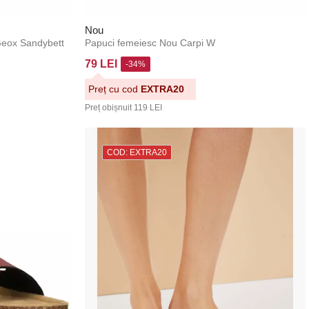
Nou
 Geox Sandybett
Papuci femeiesc Nou Carpi W
79 LEI
-34%
Preț cu cod
EXTRA20
Preț obișnuit
119 LEI
COD: EXTRA20