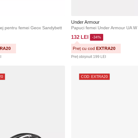
Under Armour
bej pentru femei Geox Sandybett
Papuci femei Under Armour UA 
132 LEI
-34%
RA20
Preț cu cod
EXTRA20
I
Preț obișnuit
199 LEI
20
COD: EXTRA20