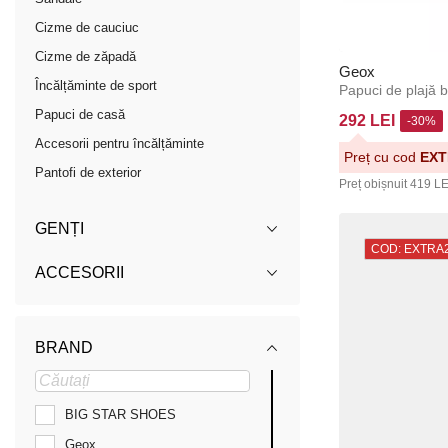
Cizme de cauciuc
Cizme de zăpadă
Geox
Încălțăminte de sport
Papuci de plajă 
Papuci de casă
292 LEI
-30%
Accesorii pentru încălțăminte
Preț cu cod
EXT
Pantofi de exterior
Preț obișnuit
419 LE
GENȚI
COD: EXTRA
ACCESORII
BRAND
BIG STAR SHOES
Geox