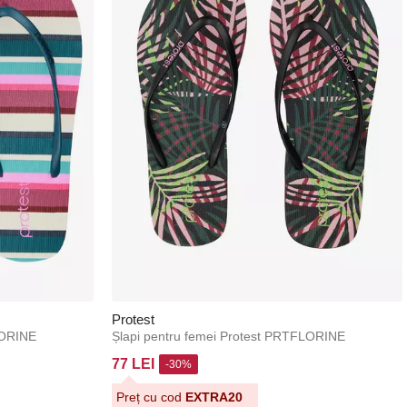
Protest
LORINE
Șlapi pentru femei Protest PRTFLORINE
77 LEI
-30%
Preț cu cod
EXTRA20