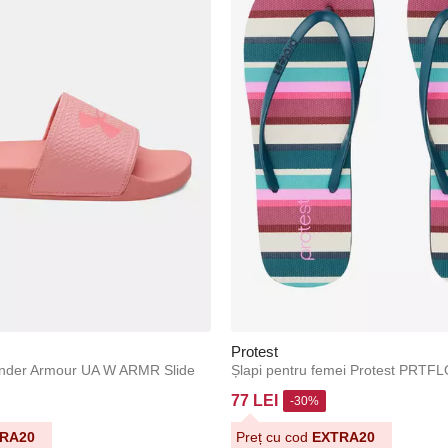
Protest
Under Armour UA W ARMR Slide
Șlapi pentru femei Protest PRTF
77 LEI
-30%
RA20
Preț cu cod
EXTRA20