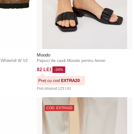
Moodo
 Whitehill W V2
Papuci de casă Moodo pentru femei
82 LEI
-34%
Preț cu cod
EXTRA20
Preț obișnuit
125 LEI
COD: EXTRA20