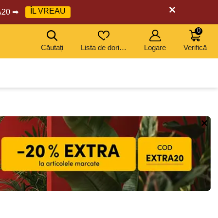
ÎL VREAU
RA20 ➡
0
Căutați
Lista de dorințe
Logare
Verifică