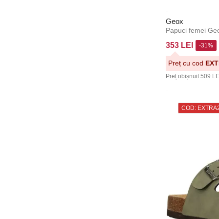
Geox
Papuci femei Geox
353 LEI
-31%
Preț cu cod
EXT
Preț obișnuit
509 LE
COD: EXTRA