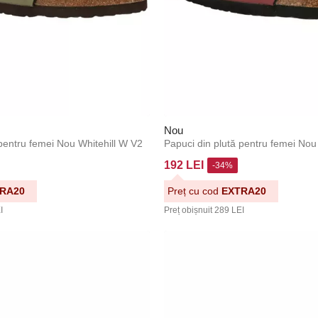
Nou
 pentru femei Nou Whitehill W V2
Papuci din plută pentru femei Nou
192 LEI
-34%
RA20
Preț cu cod
EXTRA20
I
Preț obișnuit
289 LEI