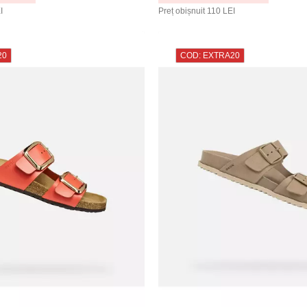
I
Preț obișnuit
110 LEI
20
COD: EXTRA20