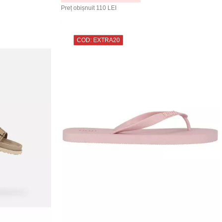
Preț obișnuit
110 LEI
COD: EXTRA20