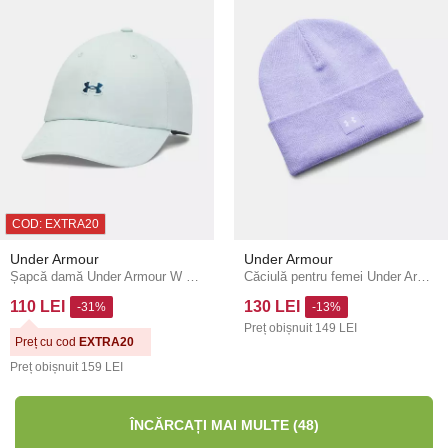
COD: EXTRA20
Under Armour
Under Armour
Șapcă damă Under Armour W DRIVE ADJ
Căciulă pentru femei Under Armour W HALFTIME BEANIE-PPL
110 LEI
130 LEI
-31%
-13%
Preț obișnuit
149 LEI
Preț cu cod
EXTRA20
Preț obișnuit
159 LEI
ÎNCĂRCAȚI MAI MULTE (48)