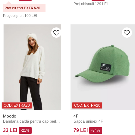
Preț obișnuit
129 LEI
Preț cu cod
EXTRA20
Preț obișnuit
109 LEI
COD: EXTRA20
COD: EXTRA20
Moodo
4F
Bandană caldă pentru cap perlată Moodo
Șapcă unisex 4F
33 LEI
79 LEI
-21%
-34%