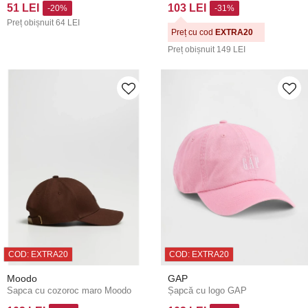
51 LEI
103 LEI
-20%
-31%
Preț obișnuit
64 LEI
Preț cu cod
EXTRA20
Preț obișnuit
149 LEI
COD: EXTRA20
COD: EXTRA20
Moodo
GAP
Sapca cu cozoroc maro Moodo
Șapcă cu logo GAP