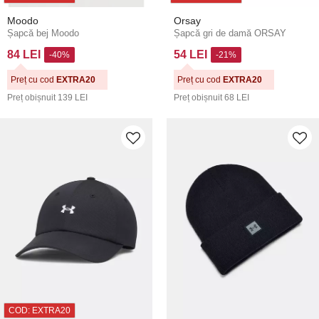
Moodo
Orsay
Șapcă bej Moodo
Șapcă gri de damă ORSAY
84 LEI
54 LEI
-40%
-21%
Preț cu cod
EXTRA20
Preț cu cod
EXTRA20
Preț obișnuit
139 LEI
Preț obișnuit
68 LEI
COD: EXTRA20