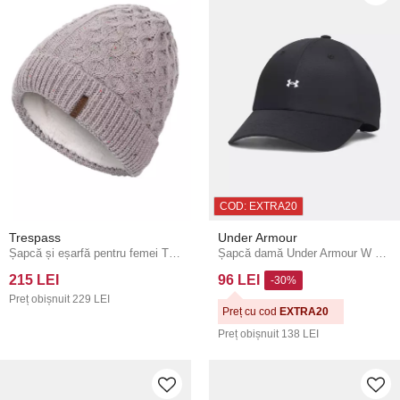
COD: EXTRA20
Trespass
Under Armour
Șapcă și eșarfă pentru femei Trespass Camden
Șapcă damă Under Armour W ESSENTIAL LOW ADJ
215 LEI
96 LEI
-30%
Preț obișnuit
229 LEI
Preț cu cod
EXTRA20
Preț obișnuit
138 LEI