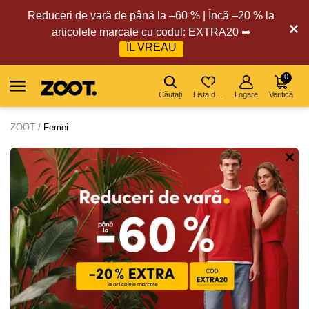
Reduceri de vară de până la –60 % | Încă –20 % la
articolele marcate cu codul: EXTRA20 ➡
ÎL VREAU
0
Căutați
Lista de dorințe
Logare
Verifică
ZOOT
Femei