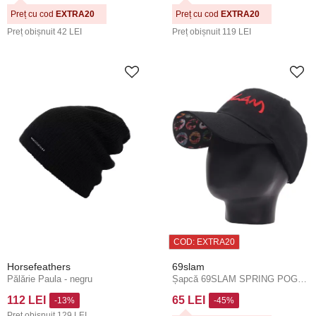
Preț cu cod
EXTRA20
Preț cu cod
EXTRA20
Preț obișnuit
42 LEI
Preț obișnuit
119 LEI
COD: EXTRA20
Horsefeathers
69slam
Pălărie Paula - negru
Șapcă 69SLAM SPRING POGS CURVED BRIM
112 LEI
65 LEI
-13%
-45%
Preț obișnuit
129 LEI