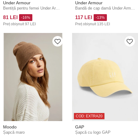
Under Armour
Under Armour
Bentiță pentru femei Under Armour W's Adjustable Mini Bands
Bandă de cap damă Under Armour UA Halftime Fleece HB
81 LEI
117 LEI
-16%
-13%
Preț obișnuit
97 LEI
Preț obișnuit
135 LEI
COD: EXTRA20
Moodo
GAP
Șapcă maro
Șapcă cu logo GAP