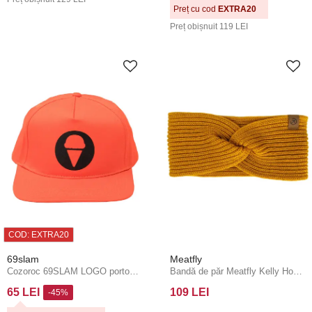
Preț cu cod
EXTRA20
Preț obișnuit
119 LEI
COD: EXTRA20
69slam
Meatfly
Cozoroc 69SLAM LOGO portocaliu
Bandă de păr Meatfly Kelly Honey
65 LEI
109 LEI
-45%