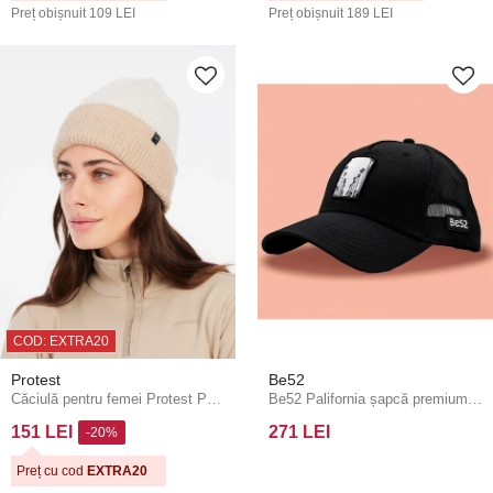
Preț obișnuit
109 LEI
Preț obișnuit
189 LEI
COD: EXTRA20
Protest
Be52
Căciulă pentru femei Protest PRTORELLE24
Be52 Palifornia șapcă premium neagră
151 LEI
271 LEI
-20%
Preț cu cod
EXTRA20