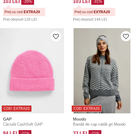
103 LEI
103 LEI
-20%
-31%
Preț cu cod
EXTRA20
Preț cu cod
EXTRA20
Preț obișnuit
129 LEI
Preț obișnuit
149 LEI
COD: EXTRA20
COD: EXTRA20
GAP
Moodo
Căciulă CashSoft GAP
Bandă de cap caldă gri Moodo
84 LEI
33 LEI
-21%
-21%