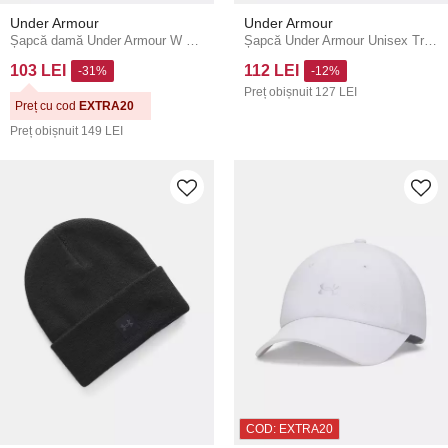
Under Armour
Under Armour
Șapcă damă Under Armour W Blitzing Low ADJ
Șapcă Under Armour Unisex Truckstop Beanie
103 LEI
112 LEI
-31%
-12%
Preț obișnuit
127 LEI
Preț cu cod
EXTRA20
Preț obișnuit
149 LEI
COD: EXTRA20