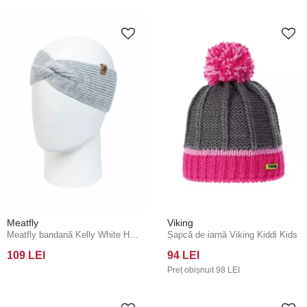
Meatfly
Viking
Meatfly bandană Kelly White Heather
Șapcă de iarnă Viking Kiddi Kids
109 LEI
94 LEI
Preț obișnuit
98 LEI