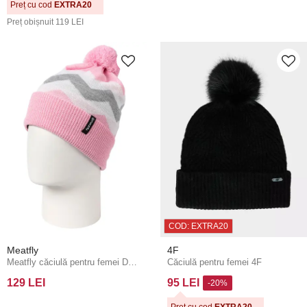
Preț cu cod
EXTRA20
Preț obișnuit
119 LEI
COD: EXTRA20
Meatfly
4F
Meatfly căciulă pentru femei Dot Pink Arrows
Căciulă pentru femei 4F
129 LEI
95 LEI
-20%
Preț cu cod
EXTRA20