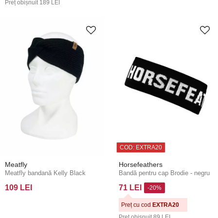
Preț obișnuit
189 LEI
COD: EXTRA20
Meatfly
Horsefeathers
Meatfly bandană Kelly Black
Bandă pentru cap Brodie - negru
109 LEI
71 LEI
-20%
Preț cu cod
EXTRA20
Preț obișnuit
89 LEI