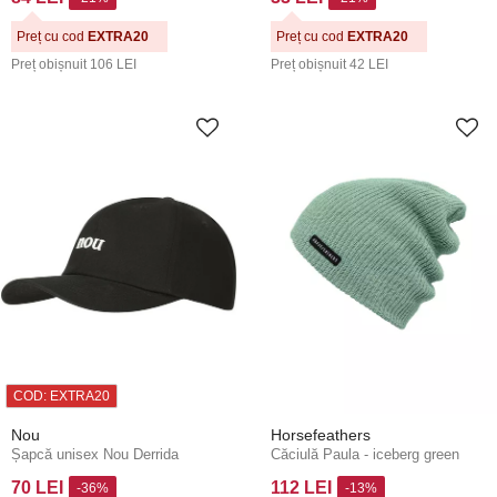
Preț cu cod
EXTRA20
Preț cu cod
EXTRA20
Preț obișnuit
106 LEI
Preț obișnuit
42 LEI
COD: EXTRA20
Nou
Horsefeathers
Șapcă unisex Nou Derrida
Căciulă Paula - iceberg green
70 LEI
112 LEI
-36%
-13%