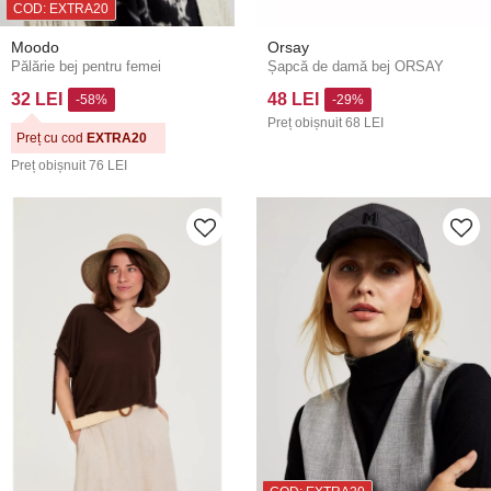
COD: EXTRA20
Moodo
Orsay
Pălărie bej pentru femei
Șapcă de damă bej ORSAY
32 LEI
48 LEI
-58%
-29%
Preț obișnuit
68 LEI
Preț cu cod
EXTRA20
Preț obișnuit
76 LEI