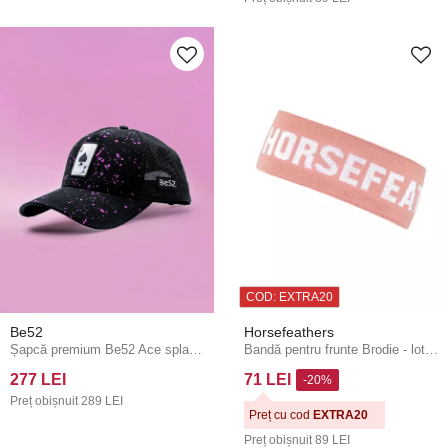
COD: EXTRA20
Be52
Horsefeathers
Șapcă premium Be52 Ace splash neagră/roz
Bandă pentru frunte Brodie - lotus
277 LEI
71 LEI
-20%
Preț obișnuit
289 LEI
Preț cu cod
EXTRA20
Preț obișnuit
89 LEI