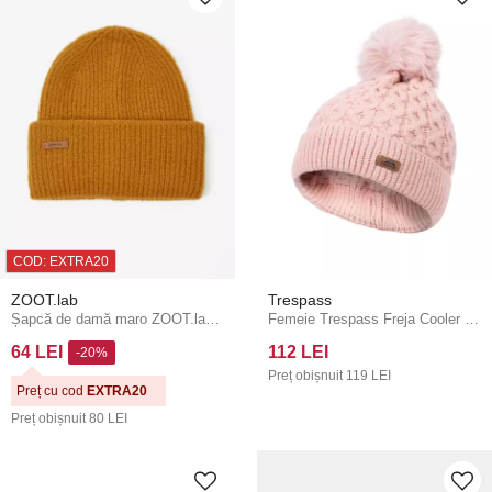
COD: EXTRA20
ZOOT.lab
Trespass
Șapcă de damă maro ZOOT.lab Sabina
Femeie Trespass Freja Cooler - Mărime:
64 LEI
112 LEI
-20%
Preț obișnuit
119 LEI
Preț cu cod
EXTRA20
Preț obișnuit
80 LEI