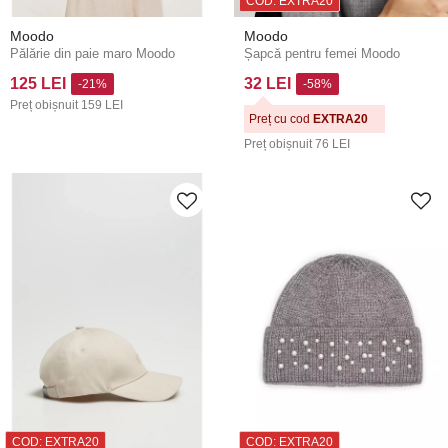
COD: EXTRA20
Moodo
Moodo
Pălărie din paie maro Moodo
Șapcă pentru femei Moodo
125 LEI
32 LEI
-21%
-58%
Preț obișnuit
159 LEI
Preț cu cod
EXTRA20
Preț obișnuit
76 LEI
COD: EXTRA20
COD: EXTRA20