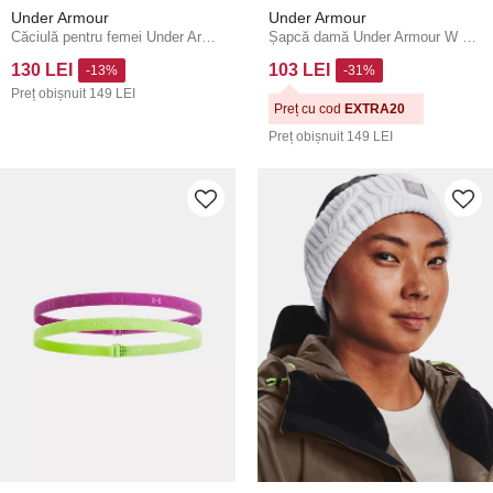
Under Armour
Under Armour
Căciulă pentru femei Under Armour W HALFTIME BEANIE-BLK
Șapcă damă Under Armour W Blitzing Low ADJ
130 LEI
103 LEI
-13%
-31%
Preț obișnuit
149 LEI
Preț cu cod
EXTRA20
Preț obișnuit
149 LEI