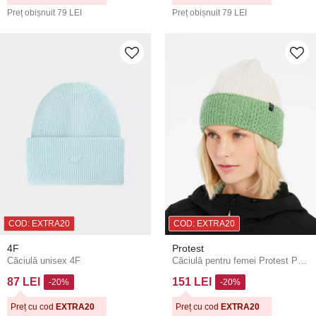
Preț obișnuit
79 LEI
Preț obișnuit
79 LEI
COD: EXTRA20
COD: EXTRA20
4F
Protest
Căciulă unisex 4F
Căciulă pentru femei Protest PRTORELLE24
87 LEI
151 LEI
-20%
-20%
Preț cu cod
EXTRA20
Preț cu cod
EXTRA20