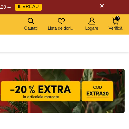
ÎL VREAU
RA20 ➡
0
Căutați
Lista de dorințe
Logare
Verifică