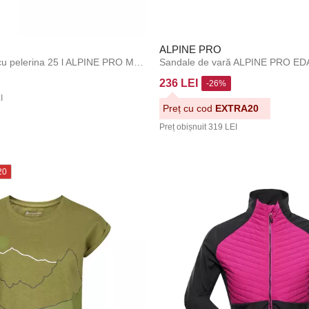
ALPINE PRO
Rucsac outdoor cu pelerina 25 l ALPINE PRO MONRE cardinal
Sandale de vară ALPINE PRO ED
236 LEI
-26%
I
Preț cu cod
EXTRA20
Preț obișnuit
319 LEI
20