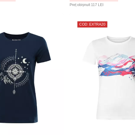
Preț obișnuit
117 LEI
COD: EXTRA20