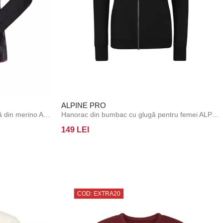
ALPINE PRO
Jachetă pentru femei cu umplutură din merino ALPINE PRO GERLA fuchsia red
Hanorac din bumbac cu glugă pentru femei ALPINE PRO MIAKA black
149 LEI
COD: EXTRA20