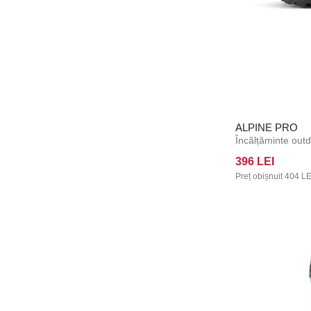
Lacoste
Lee Cooper
Loap
Lonka
Love Luna
Lovelygirl
ALPINE PRO
Maidenform
Me Luna
396 LEI
Meatfly
Preț obișnuit
404 LE
MEDintim
Meracus
Mercedes
Merula Cup
Michael Kors
Milton