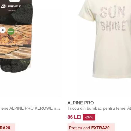
ALPINE PRO
Șosete antibacteriene ALPINE PRO KEROWE negru
86 LEI
-26%
RA20
Preț cu cod
EXTRA20