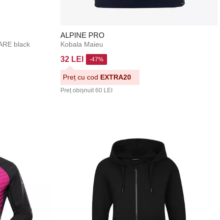
ALPINE PRO
ARE black
Kobala Maieu
32 LEI
-47%
Preț cu cod
EXTRA20
Preț obișnuit
60 LEI