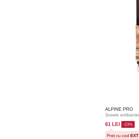
Diesel
DIM
DKNY
DOBRO
DORINA
ECO Shades
Ecomodi
EcoRevolution
Edoti
Emes
Emili
ALPINE PRO
Emporio Armani
Endurance
61 LEI
-23%
Esprit
Preț cu cod
EXT