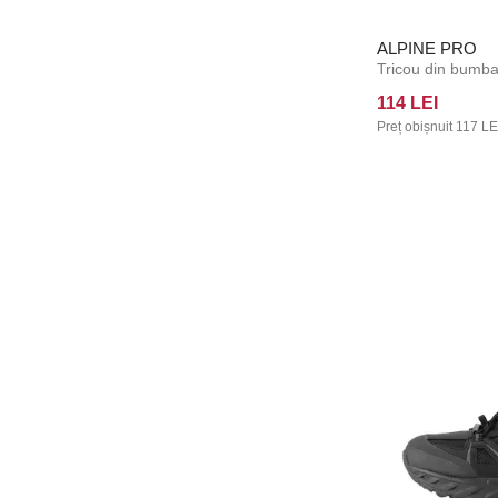
Hello Kitty
Heys
ALPINE PRO
Hickies
114 LEI
Horsefeathers
Preț obișnuit
117 LE
Hotmilk
HUGO
Hugo Boss
HUSKY
Joma
JOYdivision
Julimex
Karl Lagerfeld
Kilpi
L&L
La Petite Story