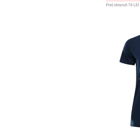
Femi.Eko
Preț obișnuit
79 LEI
FILA
Fine Woman
Fossil
Funky Steps
Gabriella
GAP
Gaubert
Geox
Gianvaglia
Gina
gino
Golden Lady
Guess
Havaianas