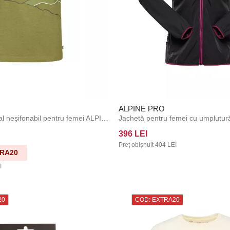
ALPINE PRO
Tricou din material neșifonabil pentru femei ALPINE PRO NOGERA green oasis varianta pa
396 LEI
Preț obișnuit
404 LEI
RA20
I
20
COD: EXTRA20