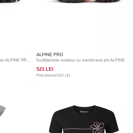
ALPINE PRO
Pantofi de exterior cu membrană ptx ALPINE PRO GIMIE negru
Încălțăminte outdoor cu membrană ptx ALPINE PRO GIMIE 2 dk.true gray
521 LEI
Preț obișnuit
532 LEI