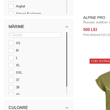
Argital
Armani Exchange
ALPINE PRO
Athlecia
MĂRIME
Atlantic
500 LEI
Preț obișnuit
510 LE
BAAGL
Be52
XS
Bellinda
M
Benysøn
L
COD: EXTRA
BIG STAR SHOES
XL
Björn Borg
XXL
BMW
37
Bodylok
38
BOMA
40
BOSS
41
CULOARE
Busy B
30L