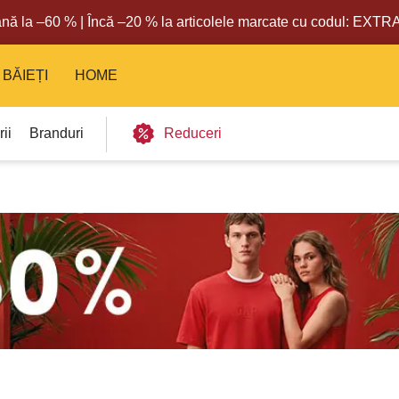
nă la –60 % | Încă –20 % la articolele marcate cu codul: EXT
BĂIEȚI
HOME
ii
Branduri
Reduceri