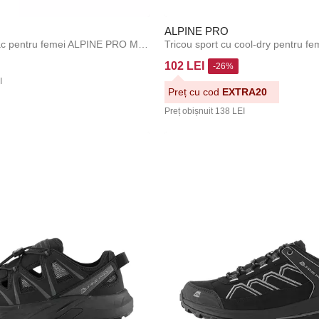
ALPINE PRO
Tricou din bumbac pentru femei ALPINE PRO MOROLA moonlit ocean varianta pb
102 LEI
-26%
I
Preț cu cod
EXTRA20
Preț obișnuit
138 LEI