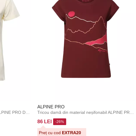
ALPINE PRO
Tricou din bumbac pentru femei ALPINE PRO DORGA crem variantă pb
Tricou damă din material neșifonabil ALPINE PRO NOGERA winetasting varianta pa
86 LEI
-26%
Preț cu cod
EXTRA20