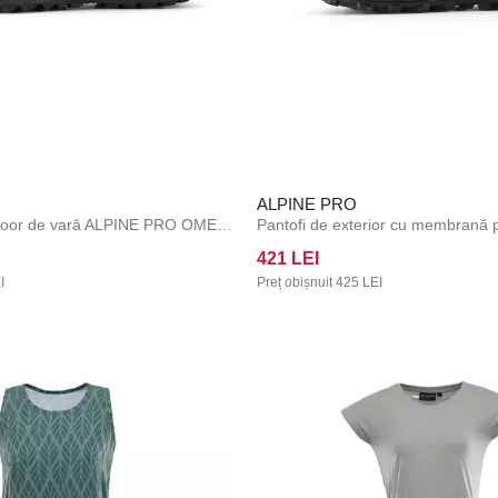
ALPINE PRO
Încălțăminte outdoor de vară ALPINE PRO OMEGE black
421 LEI
I
Preț obișnuit
425 LEI