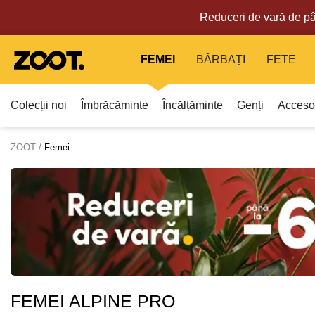
Reduceri de vară de pâ
FEMEI
BĂRBAȚI
FETE
Colecții noi
Îmbrăcăminte
Încălțăminte
Genți
Accesor
ZOOT
Femei
FEMEI ALPINE PRO