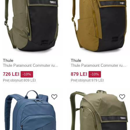
Thule
Thule
Thule Paramount Commuter rucsac 20 l TPBBP320 - Soft Green
Thule Paramount Commuter rucsac 28 l TPBBP328 - nutria
726 LEI
879 LEI
-10%
-10%
Preț obișnuit
809 LEI
Preț obișnuit
979 LEI