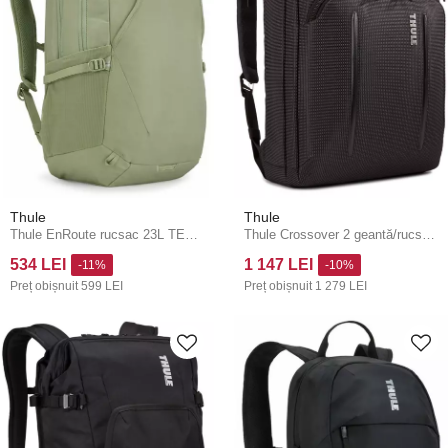
Thule
Thule
Thule EnRoute rucsac 23L TEBP5216 - Quiet Green
Thule Crossover 2 geantă/rucsac pentru notebook 15,6" C2CB116 - neagră
534 LEI
1 147 LEI
-11%
-10%
Preț obișnuit
599 LEI
Preț obișnuit
1 279 LEI