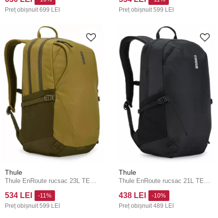
Preț obișnuit
699 LEI
Preț obișnuit
599 LEI
Thule
Thule
Thule EnRoute rucsac 23L TEBP5216 - Nutria/Natural Green
Thule EnRoute rucsac 21L TEBP5116 - negru
534 LEI
438 LEI
-11%
-10%
Preț obișnuit
599 LEI
Preț obișnuit
489 LEI