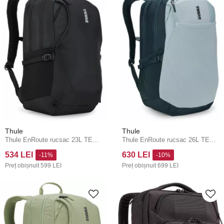
Thule
Thule
Thule EnRoute rucsac 23L TEBP5216 - negru
Thule EnRoute rucsac 26L TEBP5316 - Soft Blue/Darkest Blue
534 LEI
630 LEI
-11%
-10%
Preț obișnuit
599 LEI
Preț obișnuit
699 LEI