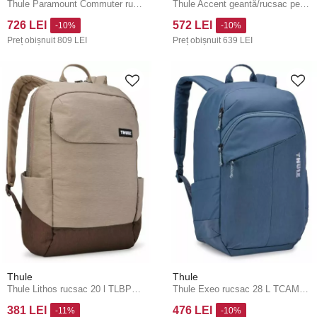
Thule Paramount Commuter rucsac 20 l TPBBP320 - nutria
Thule Accent geantă/rucsac pentru notebook TACLB2116 - negru
726 LEI
572 LEI
-10%
-10%
Preț obișnuit
809 LEI
Preț obișnuit
639 LEI
Thule
Thule
Thule Lithos rucsac 20 l TLBP216 - Tinted Taupe/Nuanced Brown
Thule Exeo rucsac 28 L TCAM8116 - Dark Slate
381 LEI
476 LEI
-11%
-10%