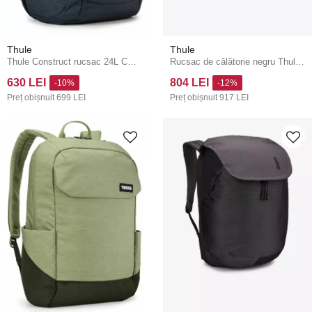
Thule
Thule
Thule Construct rucsac 24L CONBP116CB - albastru carbon
Rucsac de călătorie negru Thule Subterra 2
630 LEI
804 LEI
-10%
-12%
Preț obișnuit
699 LEI
Preț obișnuit
917 LEI