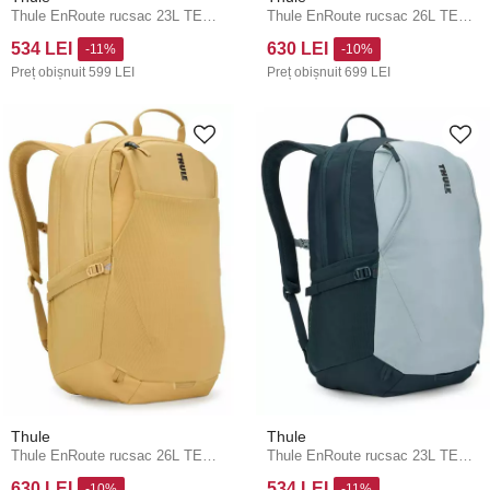
Thule EnRoute rucsac 23L TEBP5216 - Tinted Taupe/Nuanced Brown
Thule EnRoute rucsac 26L TEBP5316 - Quiet Green
534 LEI
630 LEI
-11%
-10%
Preț obișnuit
599 LEI
Preț obișnuit
699 LEI
Thule
Thule
Thule EnRoute rucsac 26L TEBP5316 - Pale Yellow
Thule EnRoute rucsac 23L TEBP5216 - Soft Blue/Darkest Blue
630 LEI
534 LEI
-10%
-11%