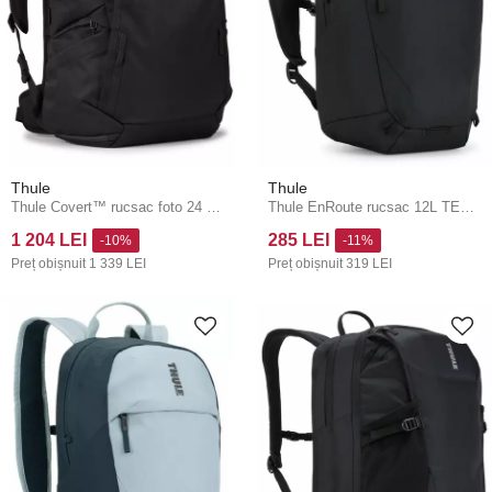
Thule
Thule
Thule Covert™ rucsac foto 24 L TCDK224 - negru
Thule EnRoute rucsac 12L TEBP5112 - negru
1 204 LEI
285 LEI
-10%
-11%
Preț obișnuit
1 339 LEI
Preț obișnuit
319 LEI