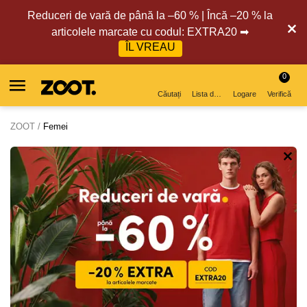
Reduceri de vară de până la –60 % | Încă –20 % la
articolele marcate cu codul: EXTRA20 ➡
ÎL VREAU
0
Căutați
Lista de dorințe
Logare
Verifică
ZOOT
Femei