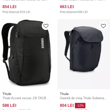
854 LEI
663 LEI
Preț obișnuit
919 LEI
Preț obișnuit
699 LEI
Thule
Thule
Thule Accent rucsac 23l TACBP2116 - negru
Geantă de voiaj Thule Subterra 2 gri închis
586 LEI
804 LEI
-12%