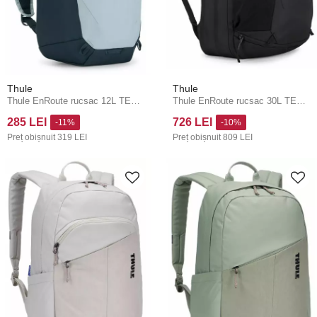
Thule
Thule
Thule EnRoute rucsac 12L TEBP5112 - Soft Blue/Darkest Blue
Thule EnRoute rucsac 30L TEBP5416 - negru
285 LEI
726 LEI
-11%
-10%
Preț obișnuit
319 LEI
Preț obișnuit
809 LEI