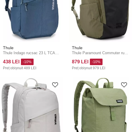
Thule
Thule
Thule Indago rucsac 23 L TCAM7116 - Dark Slate
Thule Paramount Commuter rucsac 28 l TPBBP328 - Soft Green
438 LEI
879 LEI
-10%
-10%
Preț obișnuit
489 LEI
Preț obișnuit
979 LEI