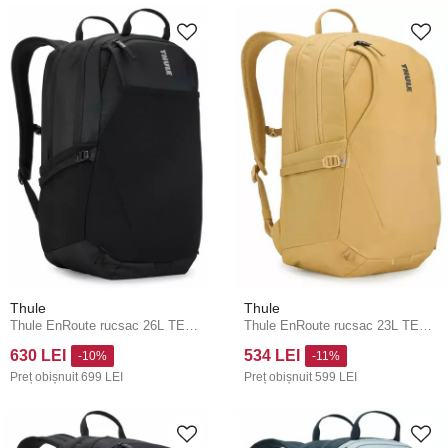
Thule
Thule
Thule EnRoute rucsac 26L TEBP5316 - negru
Thule EnRoute rucsac 23L TEBP5216 - Pale Yellow
630 LEI
534 LEI
-10%
-11%
Preț obișnuit
699 LEI
Preț obișnuit
599 LEI