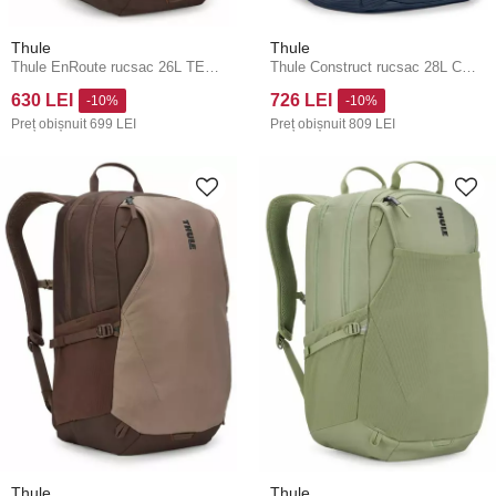
Thule
Thule
Thule EnRoute rucsac 26L TEBP5316 - Tinted Taupe/Nuanced Brown
Thule Construct rucsac 28L CONBP216CB - albastru carbon
630 LEI
726 LEI
-10%
-10%
Preț obișnuit
699 LEI
Preț obișnuit
809 LEI
Thule
Thule