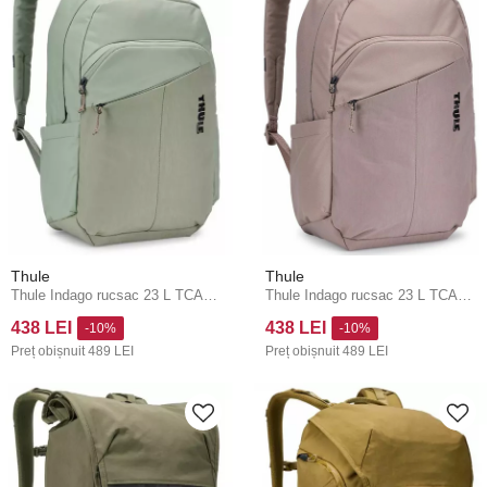
Thule
Thule
Thule Indago rucsac 23 L TCAM7116 - Quiet Green
Thule Indago rucsac 23 L TCAM7116 - Tinted Taupe
438 LEI
438 LEI
-10%
-10%
Preț obișnuit
489 LEI
Preț obișnuit
489 LEI