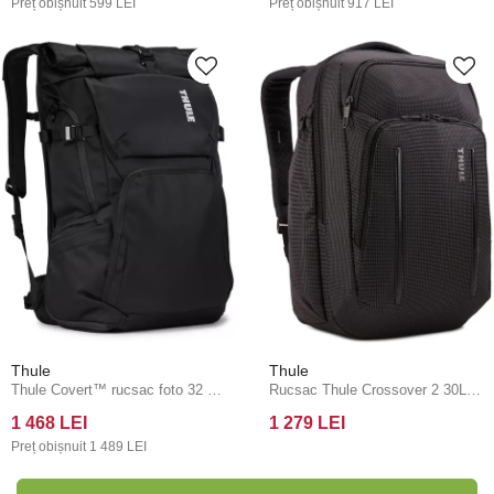
Preț obișnuit
599 LEI
Preț obișnuit
917 LEI
Thule
Thule
Thule Covert™ rucsac foto 32 L TCDK232 - negru
Rucsac Thule Crossover 2 30L C2BP116 - negru
1 468 LEI
1 279 LEI
Preț obișnuit
1 489 LEI