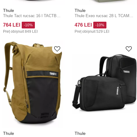
Thule
Thule
Thule Tact rucsac 16 l TACTBP114 - negru
Thule Exeo rucsac 28 L TCAM8116 - Quiet Green
764 LEI
476 LEI
-10%
-10%
Preț obișnuit
849 LEI
Preț obișnuit
529 LEI
Thule
Thule