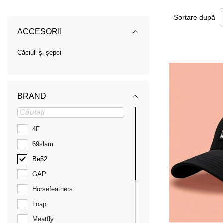
Sortare după
ACCESORII
Căciuli și șepci
BRAND
4F
69slam
Be52
GAP
Horsefeathers
Loap
Meatfly