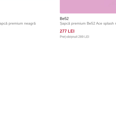
Be52
 șapcă premium neagră
Șapcă premium Be52 Ace splash 
277 LEI
Preț obișnuit
289 LEI