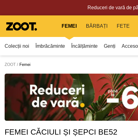
Reduceri de vară de pâ
FEMEI
BĂRBAȚI
FETE
Colecții noi
Îmbrăcăminte
Încălțăminte
Genți
Accesor
ZOOT
Femei
FEMEI CĂCIULI ȘI ȘEPCI BE52