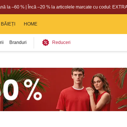
nă la –60 % | Încă –20 % la articolele marcate cu codul: EXT
BĂIEȚI
HOME
ii
Branduri
Reduceri