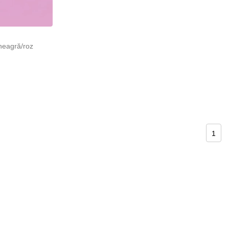
neagră/roz
1