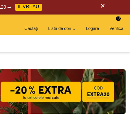
ÎL VREAU
RA20 ➡
0
Căutați
Lista de dorințe
Logare
Verifică