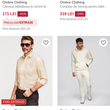
Ombre Clothing
Ombre Clothing
Cămașă bărbătească oxford din bumbac în culori pastelate - mentă V4 K705 Ombre Clothing
Compleu de trening pentru bărbați bluză cu gât rotund + pantaloni regular fit - albastru deschis V7 Z122 Ombre Clothing
171 LEI
319 LEI
-41%
-24%
Preț obișnuit
419 LEI
Preț cu cod
EXTRA20
Preț obișnuit
289 LEI
COD: EXTRA20