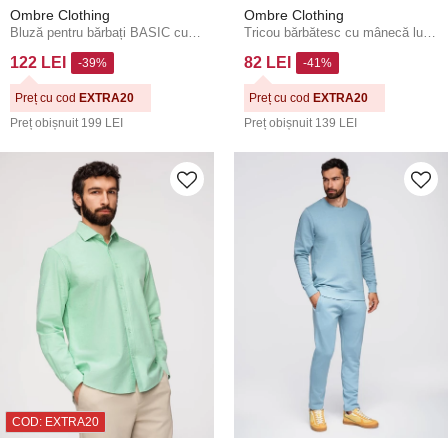
Ombre Clothing
Ombre Clothing
Bluză pentru bărbați BASIC cu gât rotund - cremă Ombre Clothing
Tricou bărbătesc cu mânecă lungă și guler polo BASIC - gri melanj V4 OM-POBL-0162 Ombre Clothing
122 LEI
82 LEI
-39%
-41%
Preț cu cod
EXTRA20
Preț cu cod
EXTRA20
Preț obișnuit
199 LEI
Preț obișnuit
139 LEI
COD: EXTRA20