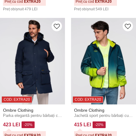
Preț cu cod
EXTRA20
Preț cu cod
EXTRA20
Preț obișnuit
479 LEI
Preț obișnuit
549 LEI
COD: EXTRA20
COD: EXTRA20
Ombre Clothing
Ombre Clothing
Parka elegantă pentru bărbați cu buzunare și glugă - albastru închis V2 OM-JAPJ-0287 Ombre Clothing
Jachetă sport pentru bărbați cu elemente reflectorizante și căptușeală din fleece - turcoaz și verde deschis V1 C641 Ombre Clothing
423 LEI
415 LEI
-20%
-20%
Preț cu cod
EXTRA20
Preț cu cod
EXTRA20