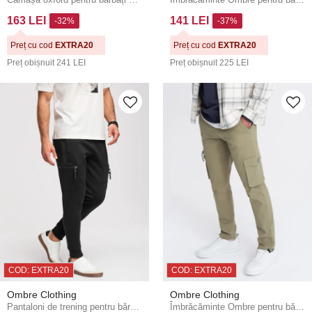
163 LEI
141 LEI
-32%
-37%
Preț cu cod
EXTRA20
Preț cu cod
EXTRA20
Preț obișnuit
241 LEI
Preț obișnuit
225 LEI
COD: EXTRA20
COD: EXTRA20
Ombre Clothing
Ombre Clothing
Pantaloni de trening pentru bărbați cu inserții contrastante și buzunare pe coapse - negru V1 OM-PASK-0222 Ombre Clothing
Îmbrăcăminte Ombre pentru bărbați STRAIGHT LEG V2 OM-PACG-0196