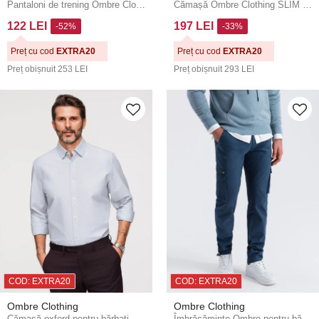
Pantaloni de trening Ombre Clothing pentru bărbați
Cămașă Ombre Clothing SLIM FIT pentru bărbați V2 OM-SHCS-0175
122 LEI
197 LEI
-52%
-33%
Preț cu cod
EXTRA20
Preț cu cod
EXTRA20
Preț obișnuit
253 LEI
Preț obișnuit
293 LEI
COD: EXTRA20
COD: EXTRA20
Ombre Clothing
Ombre Clothing
Cămașă oxford pentru bărbați Ombre Clothing V1 OM-SHOS-0172
Îmbrăcăminte Ombre pentru bărbați STRAIGHT LEG CARGO V4 OM-PACG-0196