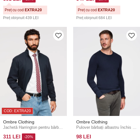
Preț cu cod
EXTRA20
Preț cu cod
EXTRA20
Preț obișnuit
439 LEI
Preț obișnuit
684 LEI
COD: EXTRA20
Ombre Clothing
Ombre Clothing
Jachetă Harrington pentru bărbați cu guler și căptușeală cu carouri - albastru închis V2 OM-JANP-0326 Ombre Clothing
Pulover bărbați albastru închis Ombre Clothing
311 LEI
98 LEI
-20%