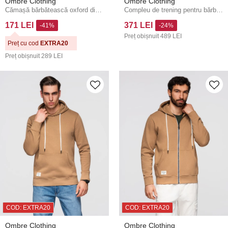
Ombre Clothing
Ombre Clothing
Cămașă bărbătească oxford din bumbac pastel - galben deschis V3 K705 Ombre Clothing
Compleu de trening pentru bărbați bluză + pantaloni regular fit - crem V11 Z120 Ombre Clothing
171 LEI
371 LEI
-41%
-24%
Preț obișnuit
489 LEI
Preț cu cod
EXTRA20
Preț obișnuit
289 LEI
COD: EXTRA20
COD: EXTRA20
Ombre Clothing
Ombre Clothing