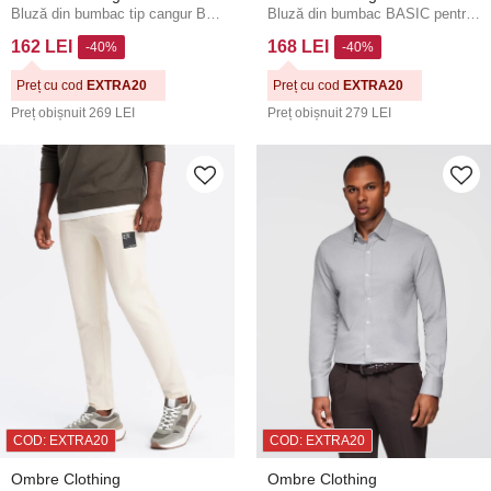
Bluză din bumbac tip cangur BASIC pentru bărbați cu glugă - maro Ombre Clothing
Bluză din bumbac BASIC pentru bărbați cu glugă - maro V2 OM-SSBZ-0272 Ombre Clothing
162 LEI
168 LEI
-40%
-40%
Preț cu cod
EXTRA20
Preț cu cod
EXTRA20
Preț obișnuit
269 LEI
Preț obișnuit
279 LEI
COD: EXTRA20
COD: EXTRA20
Ombre Clothing
Ombre Clothing