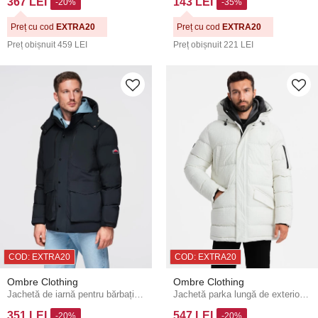
367 LEI
143 LEI
-20%
-35%
Preț cu cod
EXTRA20
Preț cu cod
EXTRA20
Preț obișnuit
459 LEI
Preț obișnuit
221 LEI
COD: EXTRA20
COD: EXTRA20
Ombre Clothing
Ombre Clothing
Jachetă de iarnă pentru bărbați cu glugă detașabilă din țesătură impermeabilă - neagră V3 OM-JAHP-0306 Ombre Clothing
Jachetă parka lungă de exterior pentru bărbați Ombre Clothing
351 LEI
547 LEI
-20%
-20%