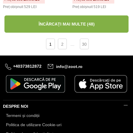
Preț obișnuit
529 LEI
Preț obișnuit
519 LEI
ÎNCĂRCAȚI MAI MULTE (48)
1
2
…
30
+40373812872
info@zoot.ro
DESPRE NOI
Termeni și condiții
Politica de utilizare Cookie-uri