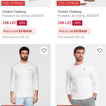
COD: EXTRA20
COD: EXTRA20
Ombre Clothing
Ombre Clothing
Pantaloni de trening JOGGER pentru bărbați cu buzunare pe coapse și inserții contrastante - oliv V5 OM-PASK-0222 Ombre Clothing
Pantaloni de trening JOGGER pentru bărbați cu buzunare pe coapse și inserții contrastante - bej deschis V4 OM-PASK-0222 Ombre Clothing
156 LEI
156 LEI
-40%
-40%
Preț cu cod
EXTRA20
Preț cu cod
EXTRA20
Preț obișnuit
259 LEI
Preț obișnuit
259 LEI