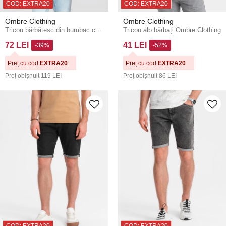
COD: EXTRA20
COD: EXTRA20
Ombre Clothing
Ombre Clothing
Tricou bărbătesc din bumbac cu mânecă lungă și decolteu rotund - alb V3 OM-LSPT-0136 Ombre Clothing
Tricou alb bărbați Ombre Clothing
72 LEI
41 LEI
-39%
-52%
Preț cu cod
EXTRA20
Preț cu cod
EXTRA20
Preț obișnuit
119 LEI
Preț obișnuit
86 LEI