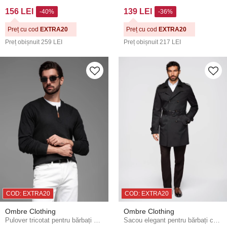
156 LEI
139 LEI
-40%
-36%
Preț cu cod
EXTRA20
Preț cu cod
EXTRA20
Preț obișnuit
259 LEI
Preț obișnuit
217 LEI
COD: EXTRA20
COD: EXTRA20
Ombre Clothing
Ombre Clothing
Pulover tricotat pentru bărbați cu puncte structurate Ombre Clothing
Sacou elegant pentru bărbați cu două rânduri de nasturi SLIM FIT cu centură - negru V2 OM-COLC-0146 Ombre Clothing