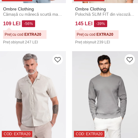
Ombre Clothing
Ombre Clothing
Cămașă cu mânecă scurtă maro deschis pentru bărbați Ombre Clothing
Polochiă SLIM FIT din viscoză pentru bărbați cu dungi verticale - alb rupt V3 OM-POSS-0169 Ombre Clothing
109 LEI
145 LEI
-56%
-39%
Preț cu cod
EXTRA20
Preț cu cod
EXTRA20
Preț obișnuit
247 LEI
Preț obișnuit
239 LEI
COD: EXTRA20
COD: EXTRA20