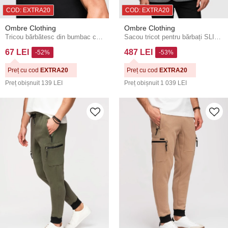
COD: EXTRA20
COD: EXTRA20
Ombre Clothing
Ombre Clothing
Tricou bărbătesc din bumbac cu glugă - negru V9 OM-TSCT-0256 Ombre Clothing
Sacou tricot pentru bărbați SLIM FIT - gri deschis V2 M170 Ombre Clothing
67 LEI
487 LEI
-52%
-53%
Preț cu cod
EXTRA20
Preț cu cod
EXTRA20
Preț obișnuit
139 LEI
Preț obișnuit
1 039 LEI