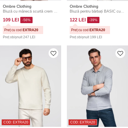
Ombre Clothing
Ombre Clothing
Bluză cu mânecă scurtă crem pentru bărbați - Ombre Clothing
Bluză pentru bărbați BASIC cu gât rotund - gri Ombre Clothing
109 LEI
122 LEI
-56%
-39%
Preț cu cod
EXTRA20
Preț cu cod
EXTRA20
Preț obișnuit
247 LEI
Preț obișnuit
199 LEI
COD: EXTRA20
COD: EXTRA20