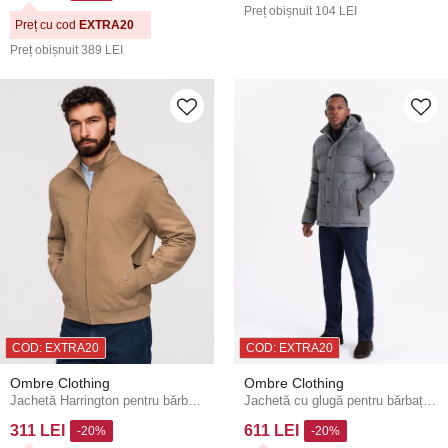
Preț obișnuit
104 LEI
Preț cu cod
EXTRA20
Preț obișnuit
389 LEI
COD: EXTRA20
COD: EXTRA20
Ombre Clothing
Ombre Clothing
Jachetă Harrington pentru bărbați cu guler și căptușeală cu carouri - maro deschis V5 OM-JANP-0326 Ombre Clothing
Jachetă cu glugă pentru bărbați Ombre Clothing
311 LEI
611 LEI
-20%
-20%