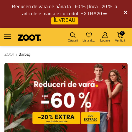
Reduceri de vară de până la –60 % | Încă –20 % la
articolele marcate cu codul: EXTRA20 ➡
ÎL VREAU
0
Căutați
Lista de dorințe
Logare
Verifică
ZOOT
Bărbaţi