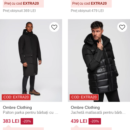
Preț cu cod
EXTRA20
Preț cu cod
EXTRA20
Preț obișnuit
369 LEI
Preț obișnuit
479 LEI
COD: EXTRA20
COD: EXTRA20
Ombre Clothing
Ombre Clothing
Palton parka pentru bărbați cu căptușeală din fleece și reglaj la talie - negru V2 OM-JAPJ-0314 Ombre Clothing
Jachetă matlasată pentru bărbați cu guler înalt și glugă - neagră V1 OM-JALJ-0266 Ombre Clothing
383 LEI
439 LEI
-20%
-20%