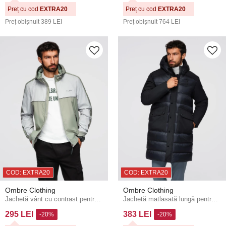
Preț cu cod
EXTRA20
Preț cu cod
EXTRA20
Preț obișnuit
389 LEI
Preț obișnuit
764 LEI
COD: EXTRA20
COD: EXTRA20
Ombre Clothing
Ombre Clothing
Jachetă vânt cu contrast pentru bărbați cu glugă - gri maslin V3 OM-JANP-0228 Ombre Clothing
Jachetă matlasată lungă pentru bărbați cu buzunare mari - neagră V1 OM-JALJ-0308 Ombre Clothing
295 LEI
383 LEI
-20%
-20%