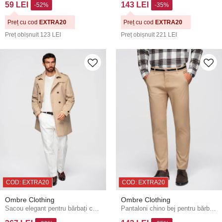
59 LEI
143 LEI
-52%
-35%
Preț cu cod
EXTRA20
Preț cu cod
EXTRA20
Preț obișnuit
123 LEI
Preț obișnuit
221 LEI
COD: EXTRA20
COD: EXTRA20
Ombre Clothing
Ombre Clothing
Sacou elegant pentru bărbați cu două rânduri de nasturi SLIM FIT cu centură - bej V1 OM-COLC-0146 Ombre Clothing
Pantaloni chino bej pentru bărbați cu curea decorativă Ombre Clothing