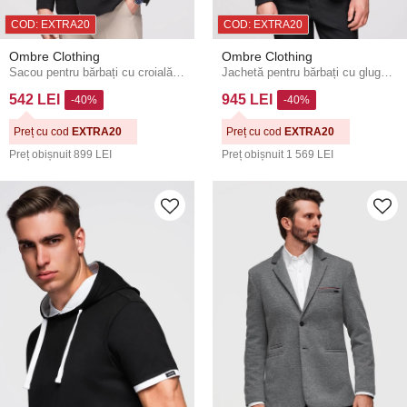
COD: EXTRA20
COD: EXTRA20
Ombre Clothing
Ombre Clothing
Sacou pentru bărbați cu croială slim fit clasică, nasturi aurii și emblema Heritage - negru V2 OM-BLZB-0166 Ombre Clothing
Jachetă pentru bărbați cu glugă și aplicație dragon pe spate - negru V1 OM-BLZB-0165 Ombre Clothing
542 LEI
945 LEI
-40%
-40%
Preț cu cod
EXTRA20
Preț cu cod
EXTRA20
Preț obișnuit
899 LEI
Preț obișnuit
1 569 LEI