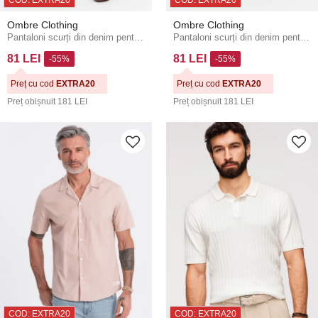
COD: EXTRA20
COD: EXTRA20
Ombre Clothing
Ombre Clothing
Pantaloni scurți din denim pentru bărbați cu tiv răsfrânt Ombre Clothing
Pantaloni scurți din denim pentru bărbați cu tiv răsfrânt Ombre Clothing
81 LEI
81 LEI
-55%
-55%
Preț cu cod
EXTRA20
Preț cu cod
EXTRA20
Preț obișnuit
181 LEI
Preț obișnuit
181 LEI
COD: EXTRA20
COD: EXTRA20