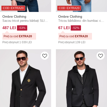
COD: EXTRA20
COD: EXTRA20
Ombre Clothing
Ombre Clothing
Sacou tricot pentru bărbați SLIM FIT - gri grafit V1 M170 Ombre Clothing
Tricou bărbătesc din bumbac cu glugă - alb V1 OM-TSCT-0256 Ombre Clothing
487 LEI
67 LEI
-53%
-52%
Preț cu cod
EXTRA20
Preț cu cod
EXTRA20
Preț obișnuit
1 039 LEI
Preț obișnuit
139 LEI