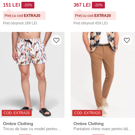
151 LEI
367 LEI
-20%
-20%
Preț cu cod
EXTRA20
Preț cu cod
EXTRA20
Preț obișnuit
189 LEI
Preț obișnuit
459 LEI
COD: EXTRA20
COD: EXTRA20
Ombre Clothing
Ombre Clothing
Tricou de baie cu model pentru bărbați portocaliu și alb Ombre Clothing
Pantaloni chino maro pentru bărbați cu curea decorativă Ombre Clothing