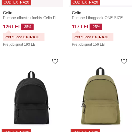
COD: EXTRA20
COD: EXTRA20
Celio
Celio
Rucsac albastru închis Celio Fibagtoile
Rucsac Libagpack ONE SIZE Celio
126 LEI
117 LEI
-35%
-25%
Preț cu cod
EXTRA20
Preț cu cod
EXTRA20
Preț obișnuit
193 LEI
Preț obișnuit
156 LEI