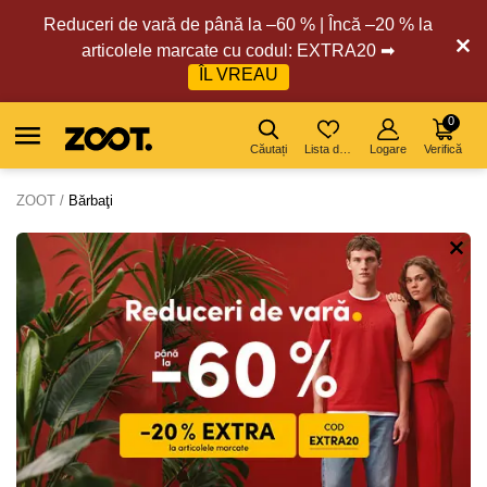
Reduceri de vară de până la –60 % | Încă –20 % la
articolele marcate cu codul: EXTRA20 ➡
ÎL VREAU
0
Căutați
Lista de dorințe
Logare
Verifică
ZOOT
Bărbaţi