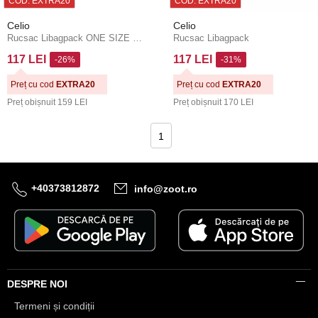
COD: EXTRA20
COD: EXTRA20
Celio
Celio
Rucsac Libagpack ONE SIZE Celio
Rucsac Libagpack
117 LEI
117 LEI
-26%
-31%
Preț cu cod
EXTRA20
Preț cu cod
EXTRA20
Preț obișnuit
159 LEI
Preț obișnuit
170 LEI
1
+40373812872
info@zoot.ro
DESPRE NOI
Termeni și condiții