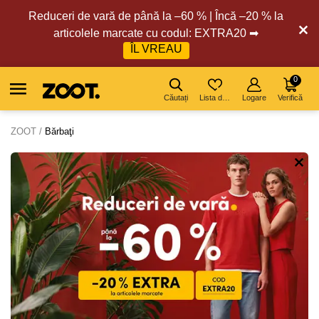
Reduceri de vară de până la –60 % | Încă –20 % la
articolele marcate cu codul: EXTRA20 ➡
ÎL VREAU
0
Căutați
Lista de dorințe
Logare
Verifică
ZOOT
Bărbaţi