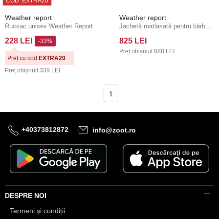
COD: EXTRA20
Weather report
Weather report
Rucsac unisex Weather Report Bronze PU
Jachetă matlasată pentru bărbați Weather Report Quinn M
228 LEI
825 LEI
-33%
Preț obișnuit
888 LEI
Preț cu cod
EXTRA20
Preț obișnuit
339 LEI
1
+40373812872
info@zoot.ro
DESPRE NOI
Termeni și condiții