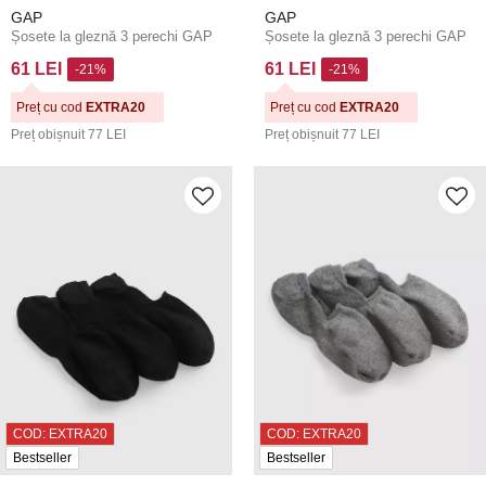
GAP
GAP
Șosete la gleznă 3 perechi GAP
Șosete la gleznă 3 perechi GAP
61 LEI
61 LEI
-21%
-21%
Preț cu cod
EXTRA20
Preț cu cod
EXTRA20
Preț obișnuit
77 LEI
Preț obișnuit
77 LEI
COD: EXTRA20
COD: EXTRA20
Bestseller
Bestseller