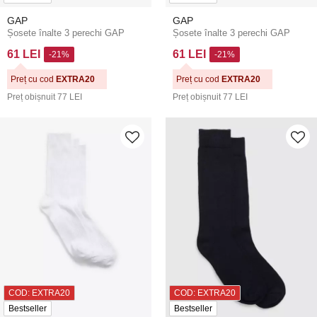
GAP
GAP
Șosete înalte 3 perechi GAP
Șosete înalte 3 perechi GAP
61 LEI
61 LEI
-21%
-21%
Preț cu cod
EXTRA20
Preț cu cod
EXTRA20
Preț obișnuit
77 LEI
Preț obișnuit
77 LEI
COD: EXTRA20
COD: EXTRA20
Bestseller
Bestseller