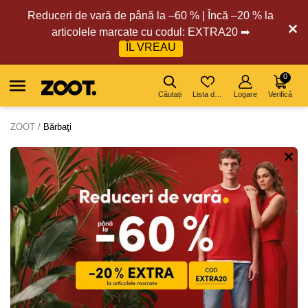
Reduceri de vară de până la –60 % | Încă –20 % la
articolele marcate cu codul: EXTRA20 ➡
ÎL VREAU
0
Căutați
Lista de dorințe
Logare
Verifică
ZOOT
Bărbaţi