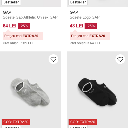
Bestseller
Bestseller
GAP
GAP
Șosete Gap Athletic Unisex GAP
Șosete Logo GAP
64 LEI
48 LEI
-25%
-25%
Preț cu cod
EXTRA20
Preț cu cod
EXTRA20
Preț obișnuit
85 LEI
Preț obișnuit
64 LEI
COD: EXTRA20
COD: EXTRA20