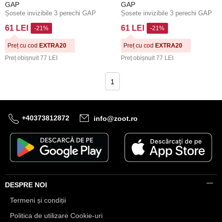
GAP
GAP
Șosete invizibile 3 perechi GAP
Șosete invizibile 3 perechi GAP
61 LEI
61 LEI
-21%
-21%
Preț cu cod
EXTRA20
Preț cu cod
EXTRA20
Preț obișnuit
77 LEI
Preț obișnuit
77 LEI
1
+40373812872
info@zoot.ro
DESPRE NOI
Termeni și condiții
Politica de utilizare Cookie-uri