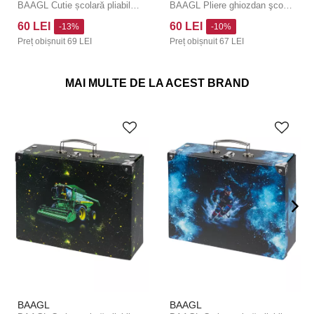
BAAGL Cutie școlară pliabilă Hochei cu metal
BAAGL Pliere ghiozdan şcolar Pixel Space cu hardware
60 LEI
60 LEI
-13%
-10%
Preț obișnuit
69 LEI
Preț obișnuit
67 LEI
MAI MULTE DE LA ACEST BRAND
BAAGL
BAAGL