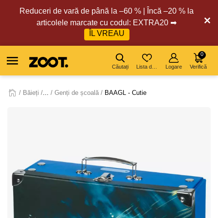
Reduceri de vară de până la –60 % | Încă –20 % la
articolele marcate cu codul: EXTRA20 ➡
ÎL VREAU
0
Căutați
Lista de dorințe
Logare
Verifică
Băieți
...
Genți de școală
BAAGL - Cutie