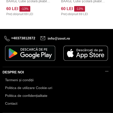
BAAGL Cutie școlară pliabilă Tractor cu metal
BAAGL Cutie școlară pliabilă Hochei cu metal
60 LEI
60 LEI
-13%
-13%
Preț obișnuit
69 LEI
Preț obișnuit
69 LEI
+40373812872
info@zoot.ro
DESPRE NOI
Termeni și condiții
Politica de utilizare Cookie-uri
Politica de confidențialitate
Contact