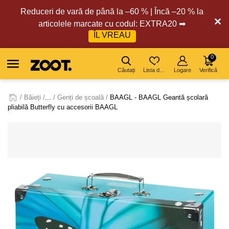
Reduceri de vară de până la –60 % | Încă –20 % la
articolele marcate cu codul: EXTRA20 ➡
ÎL VREAU
0
Căutați
Lista de dorințe
Logare
Verifică
Băieți
...
Genți de școală
BAAGL - BAAGL Geantă școlară
pliabilă Butterfly cu accesorii BAAGL