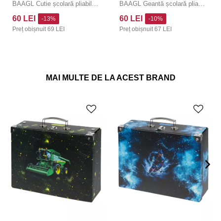
BAAGL Cutie școlară pliabilă Unicorn Gold cu metal
BAAGL Geantă școlară pliabilă Delfin cu feronerie
60 LEI
60 LEI
-13%
-10%
Preț obișnuit
69 LEI
Preț obișnuit
67 LEI
MAI MULTE DE LA ACEST BRAND