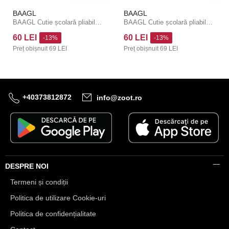
BAAGL
BAAGL
BAAGL Cutie școlară pliabilă Tractor cu metal
BAAGL Cutie școlară pliabilă Hochei cu metal
60 LEI
60 LEI
-13%
-13%
Preț obișnuit
69 LEI
Preț obișnuit
69 LEI
+40373812872
info@zoot.ro
DESPRE NOI
Termeni și condiții
Politica de utilizare Cookie-uri
Politica de confidențialitate