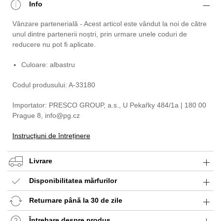
Info
Vânzare partenerială - Acest articol este vândut la noi de către
unul dintre partenerii noștri, prin urmare unele coduri de
reducere nu pot fi aplicate.
Culoare: albastru
Codul produsului: A-33180
Importator: PRESCO GROUP, a.s., U Pekařky 484/1a | 180 00
Prague 8, info@pg.cz
Instrucțiuni de întreținere
Livrare
Disponibilitatea mărfurilor
Returnare până la 30 de zile
Întrebare despre produs