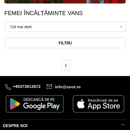
FEMEI ÎNCĂLȚĂMINTE VANS
FILTRU
1
+40373812872
info@zoot.ro
DESPRE NOI