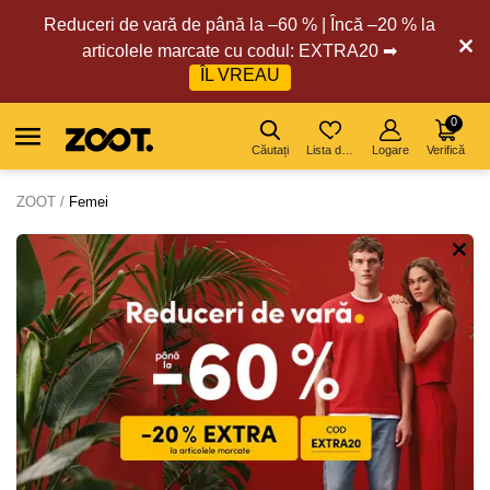
Reduceri de vară de până la –60 % | Încă –20 % la
articolele marcate cu codul: EXTRA20 ➡
ÎL VREAU
0
Căutați
Lista de dorințe
Logare
Verifică
ZOOT
Femei