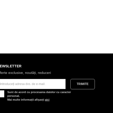
EWSLETTER
ferte exclusive, noutăți, reduceri
Sunt de acord cu procesarea datelor cu caracter
personal.
Mai multe informații afișasți
aici