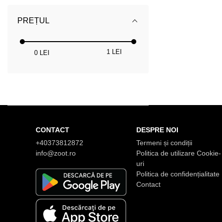
PREȚUL
1 LEI
0 LEI
CONTACT
DESPRE NOI
+40373812872
Termeni și condiții
info@zoot.ro
Politica de utilizare Cookie-
uri
Politica de confidențialitate
Contact