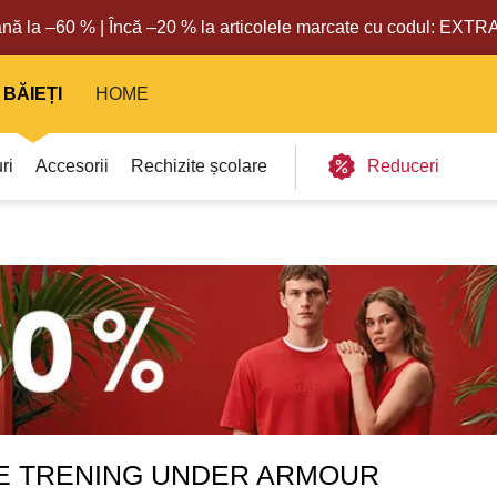
nă la –60 % | Încă –20 % la articolele marcate cu codul: EXT
BĂIEȚI
HOME
ri
Accesorii
Rechizite școlare
Reduceri
 DE TRENING UNDER ARMOUR