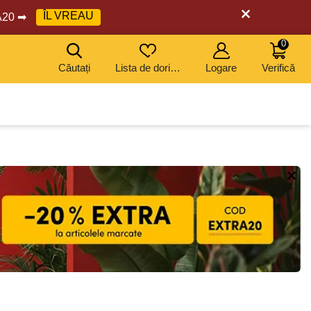
ÎL VREAU
RA20 ➡
0
Căutați
Lista de dorințe
Logare
Verifică