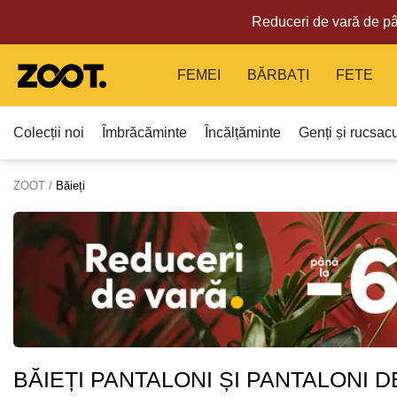
Reduceri de vară de pâ
FEMEI
BĂRBAȚI
FETE
Colecții noi
Îmbrăcăminte
Încălțăminte
Genți și rucsacu
ZOOT
Băieți
BĂIEȚI PANTALONI ȘI PANTALONI