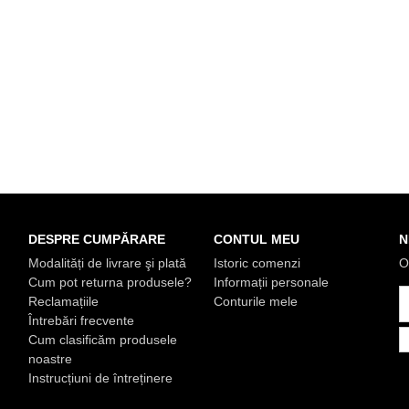
DESPRE CUMPĂRARE
CONTUL MEU
N
Modalități de livrare şi plată
Istoric comenzi
O
Cum pot returna produsele?
Informații personale
Reclamațiile
Conturile mele
Întrebări frecvente
Cum clasificăm produsele
noastre
Instrucțiuni de întreținere