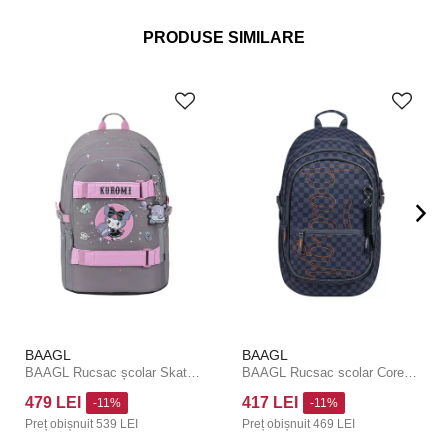
PRODUSE SIMILARE
BAAGL
BAAGL
BAAGL Rucsac școlar Skate Kuromi Grey GRS
BAAGL Rucsac scolar Core Ska albastru GRS
479 LEI
417 LEI
-11%
-11%
Preț obișnuit
539 LEI
Preț obișnuit
469 LEI