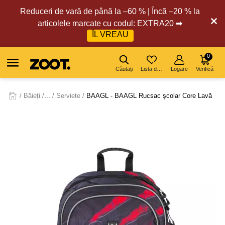
Reduceri de vară de până la –60 % | Încă –20 % la
articolele marcate cu codul: EXTRA20 ➡
ÎL VREAU
0
Căutați
Lista de dorințe
Logare
Verifică
Băieți
...
Serviete
BAAGL - BAAGL Rucsac școlar Core Lavă