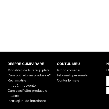
DESPRE CUMPĂRARE
CONTUL MEU
N
Modalități de livrare şi plată
Istoric comenzi
O
Cum pot returna produsele?
Informații personale
Reclamațiile
Conturile mele
Întrebări frecvente
Cum clasificăm produsele
noastre
Instrucțiuni de întreținere