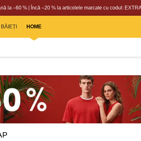
nă la –60 % | Încă –20 % la articolele marcate cu codul: EXT
BĂIEȚI
HOME
AP