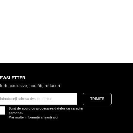
EWSLETTER
ferte exclusive, noutăți, reduceri
Sunt de acord cu procesarea datelor cu caracter
personal.
Mai multe informații afișasți
aici