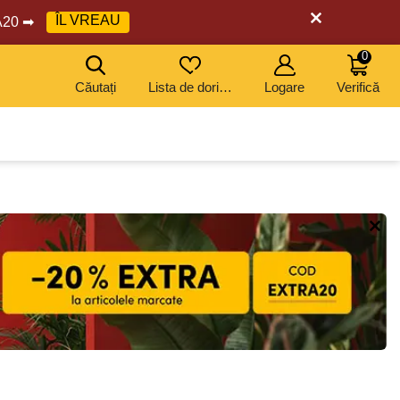
ÎL VREAU
RA20 ➡
0
Căutați
Lista de dorințe
Logare
Verifică