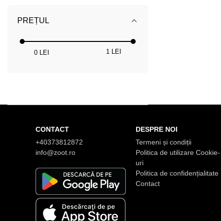
PREȚUL
1 LEI
0 LEI
CONTACT
DESPRE NOI
+40373812872
Termeni și condiții
info@zoot.ro
Politica de utilizare Cookie-
uri
Politica de confidențialitate
Contact