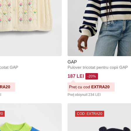
GAP
icotat GAP
Pulover tricotat pentru copii GAP
187 LEI
-20%
RA20
Preț cu cod
EXTRA20
I
Preț obișnuit
234 LEI
20
COD: EXTRA20