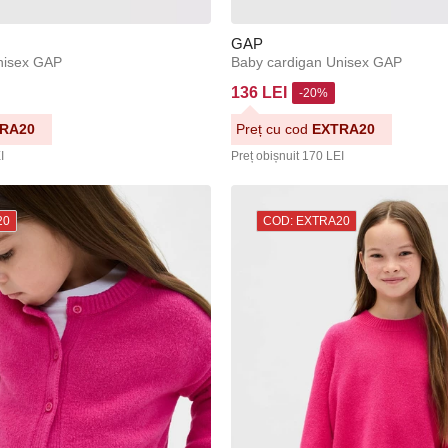
GAP
nisex GAP
Baby cardigan Unisex GAP
136 LEI
-20%
RA20
Preț cu cod
EXTRA20
I
Preț obișnuit
170 LEI
20
COD: EXTRA20