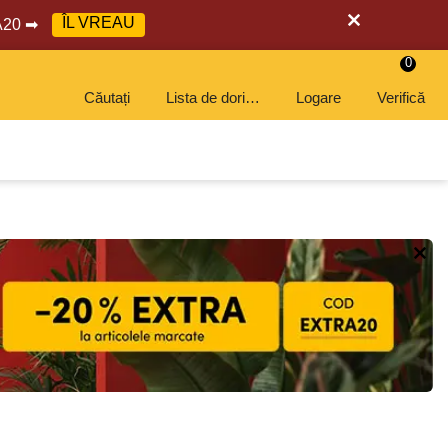
ÎL VREAU
RA20 ➡
0
Căutați
Lista de dorințe
Logare
Verifică