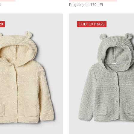
I
Preț obișnuit
170 LEI
20
COD: EXTRA20