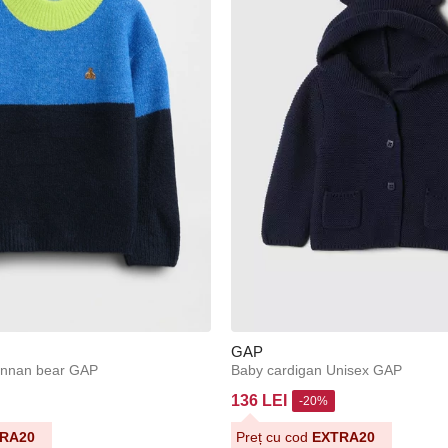
GAP
annan bear GAP
Baby cardigan Unisex GAP
136 LEI
-20%
RA20
Preț cu cod
EXTRA20