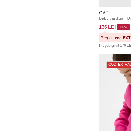
GAP
Baby cardigan U
136 LEI
-20%
Preț cu cod
EXT
Preț obișnuit
170 LE
COD: EXTRA