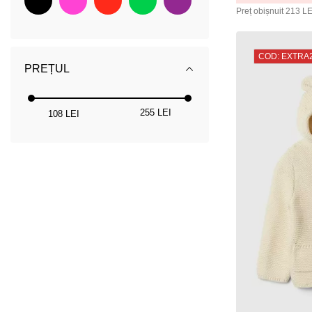
Preț obișnuit
213 LE
COD: EXTRA
PREȚUL
255 LEI
108 LEI