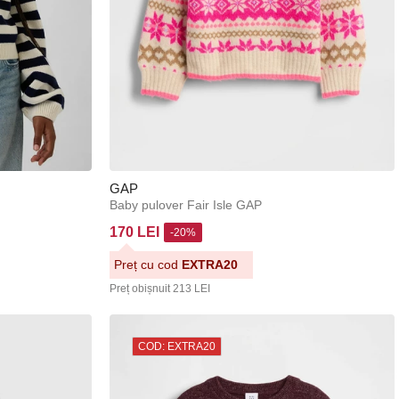
GAP
Baby pulover Fair Isle GAP
170 LEI
-20%
Preț cu cod
EXTRA20
Preț obișnuit
213 LEI
COD: EXTRA20