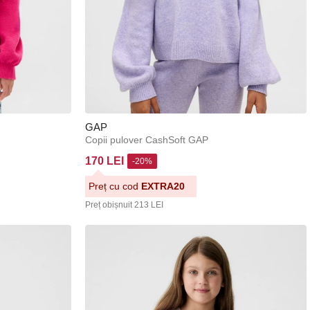
GAP
Copii pulover CashSoft GAP
170 LEI
-20%
Preț cu cod
EXTRA20
Preț obișnuit
213 LEI