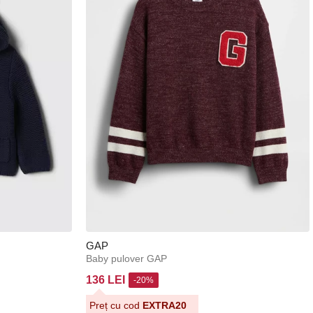
GAP
Baby pulover GAP
136 LEI
-20%
Preț cu cod
EXTRA20