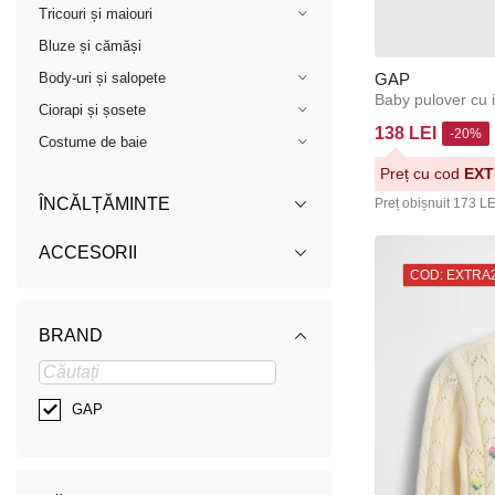
Tricouri și maiouri
Bluze și cămăși
GAP
Body-uri și salopete
Baby pulover cu
Ciorapi și șosete
138 LEI
-20%
Costume de baie
Preț cu cod
EXT
ÎNCĂLȚĂMINTE
Preț obișnuit
173 LE
ACCESORII
COD: EXTRA
BRAND
GAP