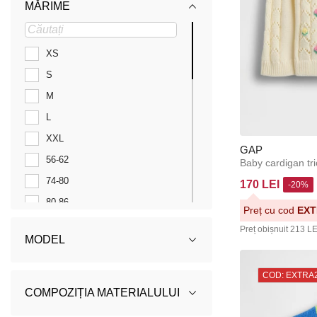
MĂRIME
XS
S
M
L
XXL
GAP
56-62
Baby cardigan tr
74-80
170 LEI
-20%
80-86
Preț cu cod
EXT
92
Preț obișnuit
213 LE
MODEL
98
104
COD: EXTRA
104/110
COMPOZIȚIA MATERIALULUI
110