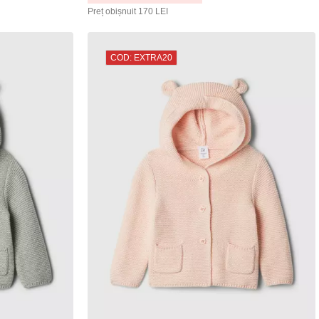
Preț obișnuit
170 LEI
COD: EXTRA20