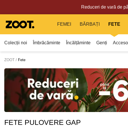
Reduceri de vară de pâ
FEMEI
BĂRBAȚI
FETE
Colecții noi
Îmbrăcăminte
Încălțăminte
Genți
Accesor
ZOOT
Fete
FETE PULOVERE GAP