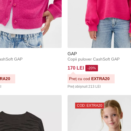
GAP
ashSoft GAP
Copii pulover CashSoft GAP
170 LEI
-20%
RA20
Preț cu cod
EXTRA20
I
Preț obișnuit
213 LEI
COD: EXTRA20