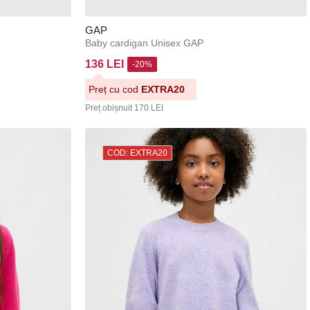
GAP
Baby cardigan Unisex GAP
136 LEI
-20%
Preț cu cod
EXTRA20
Preț obișnuit
170 LEI
COD: EXTRA20