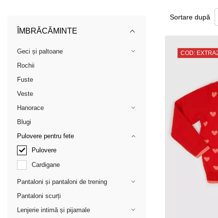
Sortare după
ÎMBRĂCĂMINTE
Geci și paltoane
COD: EXTRA
Rochii
Fuste
Veste
Hanorace
Blugi
Pulovere pentru fete
Pulovere
Cardigane
Pantaloni și pantaloni de trening
Pantaloni scurți
Lenjerie intimă și pijamale