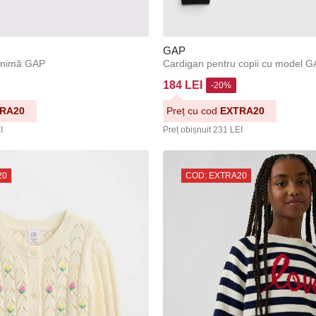
GAP
 inimă GAP
Cardigan pentru copii cu model 
184 LEI
-20%
RA20
Preț cu cod
EXTRA20
I
Preț obișnuit
231 LEI
20
COD: EXTRA20