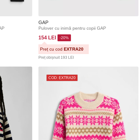
GAP
GAP
Pulover cu inimă pentru copii GAP
154 LEI
-20%
Preț cu cod
EXTRA20
Preț obișnuit
193 LEI
COD: EXTRA20