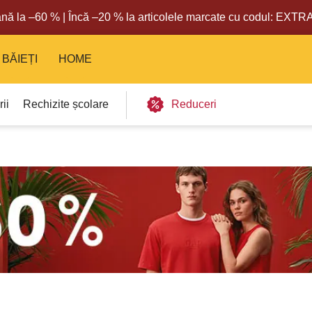
nă la –60 % | Încă –20 % la articolele marcate cu codul: EXT
BĂIEȚI
HOME
ii
Rechizite școlare
Reduceri