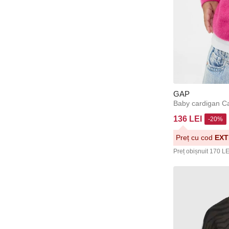
GAP
Baby cardigan C
136 LEI
-20%
Preț cu cod
EXT
Preț obișnuit
170 LE