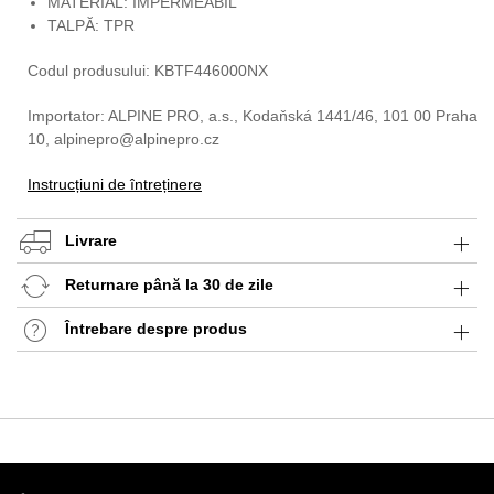
MATERIAL: IMPERMEABIL
TALPĂ: TPR
Codul produsului: KBTF446000NX
Importator: ALPINE PRO, a.s., Kodaňská 1441/46, 101 00 Praha
10, alpinepro@alpinepro.cz
Instrucțiuni de întreținere
Livrare
Returnare până la 30 de zile
Întrebare despre produs