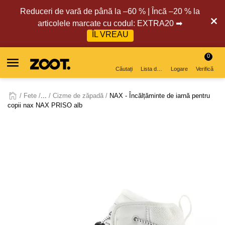
Reduceri de vară de până la –60 % | Încă –20 % la
articolele marcate cu codul: EXTRA20 ➡
ÎL VREAU
0
Căutați
Lista de dorințe
Logare
Verifică
Fete
...
Cizme de zăpadă
NAX - Încălțăminte de iarnă pentru
copii nax NAX PRISO alb