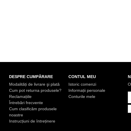
DESPRE CUMPĂRARE
CONTUL MEU
N
Modalități de livrare şi plată
Istoric comenzi
O
Cum pot returna produsele?
Informații personale
Reclamațiile
Conturile mele
Întrebări frecvente
Cum clasificăm produsele
noastre
Instrucțiuni de întreținere