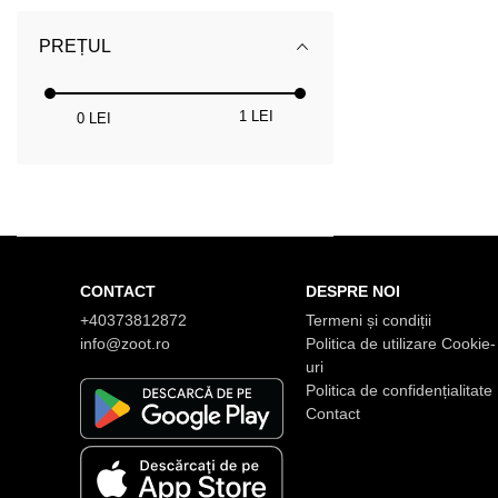
PREȚUL
1 LEI
0 LEI
CONTACT
DESPRE NOI
+40373812872
Termeni și condiții
info@zoot.ro
Politica de utilizare Cookie-
uri
Politica de confidențialitate
Contact