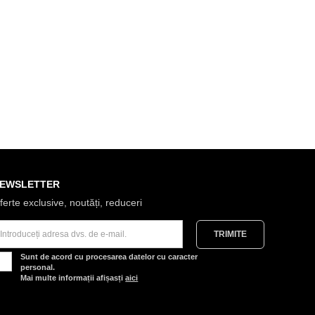
EWSLETTER
ferte exclusive, noutăți, reduceri
Sunt de acord cu procesarea datelor cu caracter
personal.
Mai multe informații afișasți
aici