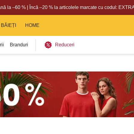
nă la –60 % | Încă –20 % la articolele marcate cu codul: EXT
BĂIEȚI
HOME
ii
Branduri
Reduceri