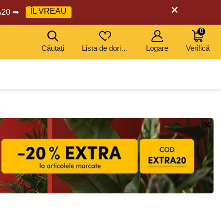
ÎL VREAU
RA20 ➡
0
Căutați
Lista de dorințe
Logare
Verifică