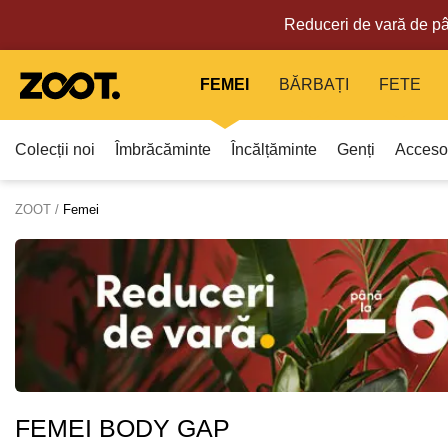
Reduceri de vară de pâ
FEMEI
BĂRBAȚI
FETE
Colecții noi
Îmbrăcăminte
Încălțăminte
Genți
Accesor
ZOOT
Femei
FEMEI BODY GAP