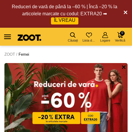
Reduceri de vară de până la –60 % | Încă –20 % la
articolele marcate cu codul: EXTRA20 ➡
ÎL VREAU
0
Căutați
Lista de dorințe
Logare
Verifică
ZOOT
Femei