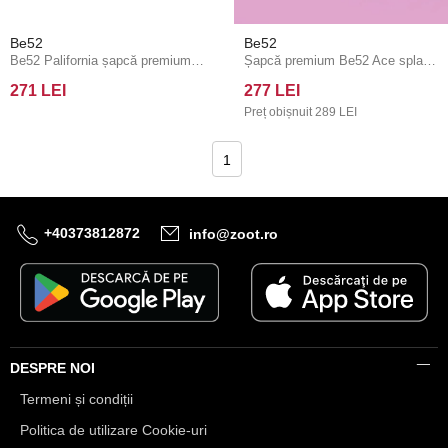
Be52
Be52
Be52 Palifornia șapcă premium neagră
Șapcă premium Be52 Ace splash neagră/roz
271 LEI
277 LEI
Preț obișnuit
289 LEI
1
+40373812872
info@zoot.ro
DESPRE NOI
Termeni și condiții
Politica de utilizare Cookie-uri