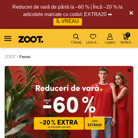
Reduceri de vară de până la –60 % | Încă –20 % la
articolele marcate cu codul: EXTRA20 ➡
ÎL VREAU
0
Căutați
Lista de dorințe
Logare
Verifică
ZOOT
Femei