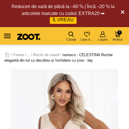
Reduceri de vară de până la –60 % | Încă –20 % la
articolele marcate cu codul: EXTRA20 ➡
ÎL VREAU
0
Căutați
Lista de dorințe
Logare
Verifică
Femei
...
Rochii de seară
numoco - CELESTINA Rochie
elegantă din tul cu decolteu și închidere cu șnur - bej