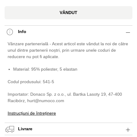
VÂNDUT
Info
Vânzare partenerială - Acest articol este vândut la noi de către
unul dintre partenerii noștri, prin urmare unele coduri de
reducere nu pot fi aplicate.
Material: 95% poliester, 5 elastan
Codul produsului: 541-5
Importator: Donaco Sp. z o.o., ul. Bartka Lasoty 19, 47-400
Racibórz, hurt@numoco.com
Instrucțiuni de întreținere
Livrare