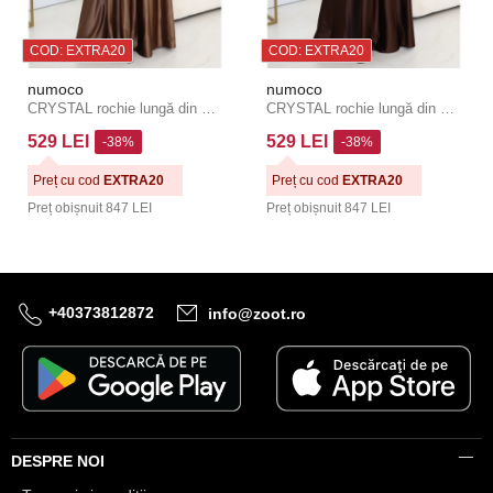
COD: EXTRA20
COD: EXTRA20
numoco
numoco
CRYSTAL rochie lungă din satin cu decolteu - mousse de ciocolată
CRYSTAL rochie lungă din satin cu decolteu - ciocolată
529 LEI
529 LEI
-38%
-38%
Preț cu cod
EXTRA20
Preț cu cod
EXTRA20
Preț obișnuit
847 LEI
Preț obișnuit
847 LEI
+40373812872
info@zoot.ro
DESPRE NOI