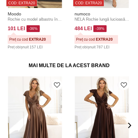
COD: EXTRA20
COD: EXTRA20
Moodo
numoco
Rochie cu model albastru închis Moodo
NELA Rochie lungă lucioasă cu gât rotund, mâneci lungi și crăpătură pe picior Numoco
101 LEI
484 LEI
-36%
-39%
Preț cu cod
EXTRA20
Preț cu cod
EXTRA20
Preț obișnuit
157 LEI
Preț obișnuit
787 LEI
MAI MULTE DE LA ACEST BRAND