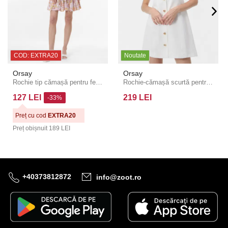
COD: EXTRA20
Noutate
Orsay
Orsay
Rochie tip cămașă pentru femei roz deschis cu imprimeu până la g
Rochie-cămașă scurtă pentru femei albă în linie A, cu bretele ORSAY
127 LEI
219 LEI
-33%
Preț cu cod
EXTRA20
Preț obișnuit
189 LEI
+40373812872
info@zoot.ro