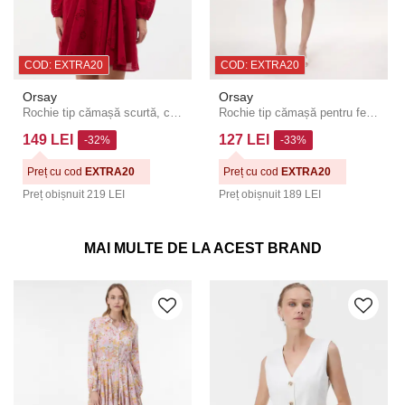
COD: EXTRA20
COD: EXTRA20
Orsay
Orsay
Rochie tip cămașă scurtă, cu croială evazată, roșu ORSAY
Rochie tip cămașă pentru femei roșie până la genunchi ORSAY
149 LEI
127 LEI
-32%
-33%
Preț cu cod
EXTRA20
Preț cu cod
EXTRA20
Preț obișnuit
219 LEI
Preț obișnuit
189 LEI
MAI MULTE DE LA ACEST BRAND