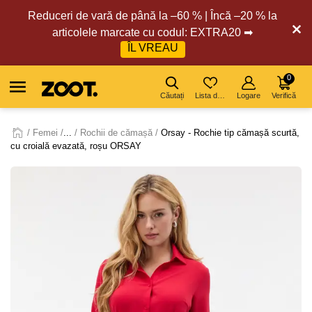
Reduceri de vară de până la –60 % | Încă –20 % la
articolele marcate cu codul: EXTRA20 ➡
ÎL VREAU
0
Căutați
Lista de dorințe
Logare
Verifică
Femei
...
Rochii de cămașă
Orsay - Rochie tip cămașă scurtă,
cu croială evazată, roșu ORSAY