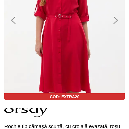
COD: EXTRA20
Rochie tip cămașă scurtă, cu croială evazată, roșu