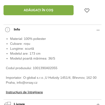
ADĂUGAȚI ÎN COȘ
Info
Material: 100% poliester
Culoare: roșu
Lungime: scurtă
Modelul are: 173 cm
Modelul poartă mărimea: 36/S
Codul produsului: 1001390A02055
Importator: O-global s.r.o.,U Hvězdy 1451/4, Břevnov, 162 00
Praha, info@orsay.cz
Instrucțiuni de întreținere
Livrare