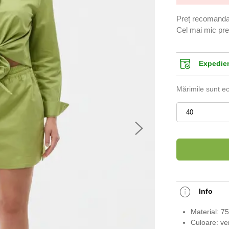
Preț recomanda
Cel mai mic preț
Expediem
Mărimile sunt e
40
Info
Material: 7
Culoare: ve