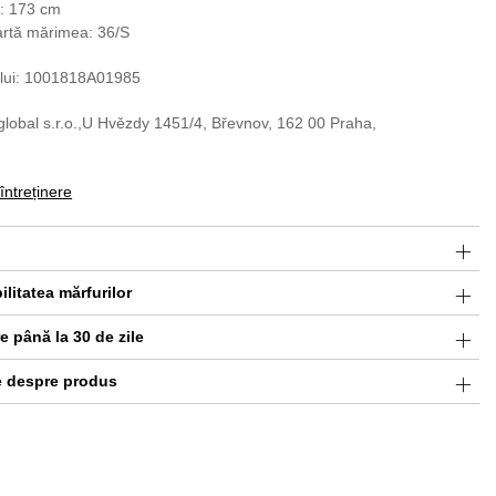
e: 173 cm
artă mărimea: 36/S
lui: 1001818A01985
global s.r.o.,U Hvězdy 1451/4, Břevnov, 162 00 Praha,
 întreținere
ilitatea mărfurilor
 până la 30 de zile
e despre produs