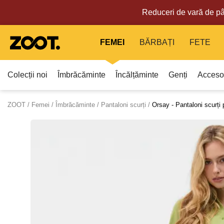
Reduceri de vară de pâ
FEMEI
BĂRBAȚI
FETE
Colecții noi
Îmbrăcăminte
Încălțăminte
Genți
Accesor
ZOOT
Femei
Îmbrăcăminte
Pantaloni scurți
Orsay - Pantaloni scurț