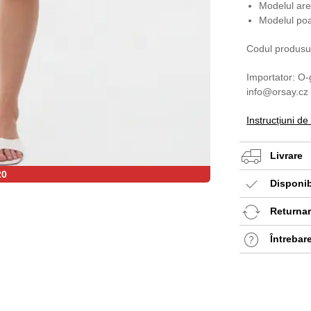
Modelul ar
Modelul po
Codul produsu
Importator: O-
info@orsay.cz
Instrucțiuni de
Livrare
20
Disponib
Returnare
Întrebar