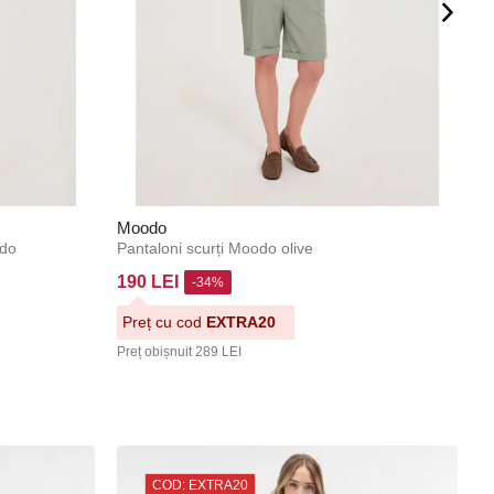
Moodo
M
odo
Pantaloni scurți Moodo olive
Pa
190 LEI
7
-34%
Preț cu cod
EXTRA20
P
Preț obișnuit
289 LEI
Pr
COD: EXTRA20