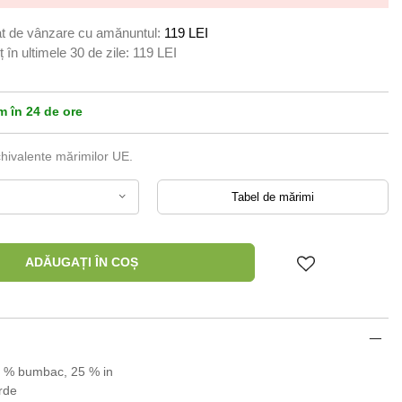
t de vânzare cu amănuntul:
119 LEI
 în ultimele 30 de zile:
119 LEI
 în 24 de ore
chivalente mărimilor UE.
Tabel de mărimi
ADĂUGAȚI ÎN COȘ
5 % bumbac, 25 % in
rde