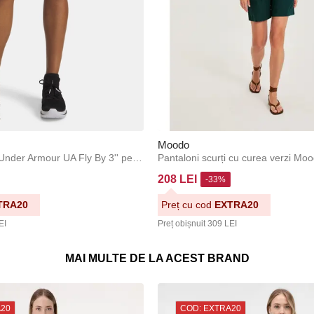
Moodo
Pantaloni scurți Under Armour UA Fly By 3'' pentru femei
Pantaloni scurți cu curea verzi Mo
208 LEI
-33%
TRA20
Preț cu cod
EXTRA20
EI
Preț obișnuit
309 LEI
MAI MULTE DE LA ACEST BRAND
A20
COD: EXTRA20