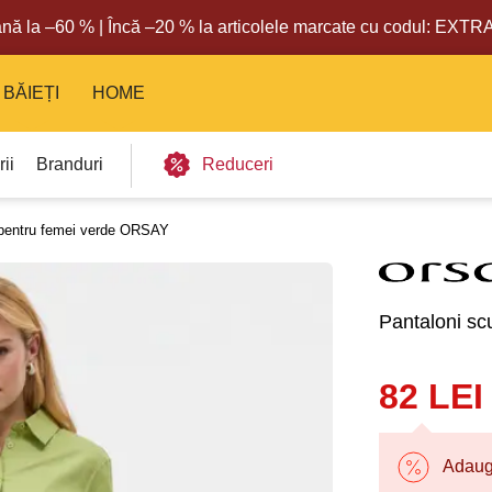
nă la –60 % | Încă –20 % la articolele marcate cu codul: EXT
BĂIEȚI
HOME
ii
Branduri
Reduceri
i pentru femei verde ORSAY
Pantaloni sc
82 LEI
Adaugă