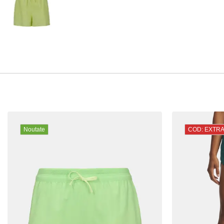
Noutate
COD: EXTR