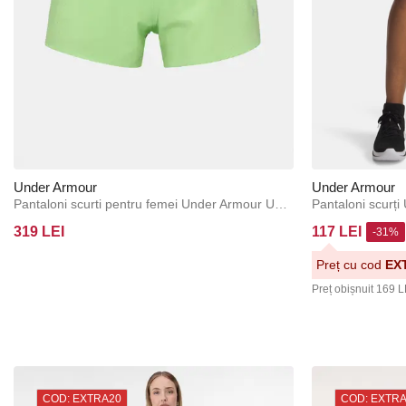
Under Armour
Under Armour
Pantaloni scurti pentru femei Under Armour UA Velociti Pro Vent Shorts
319 LEI
117 LEI
-31%
Preț cu cod
EX
Preț obișnuit
169 L
COD: EXTRA20
COD: EXTR