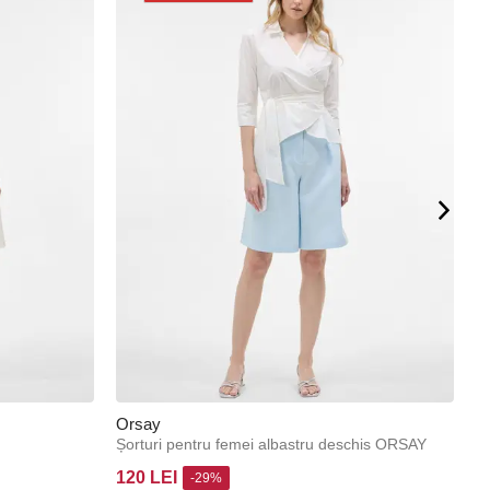
Orsay
O
Șorturi pentru femei albastru deschis ORSAY
P
120 LEI
1
-29%