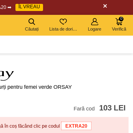
ÎL VREAU
RA20 ➡
0
Căutați
Lista de dorințe
Logare
Verifică
COD: EXTRA20
COD: EXTRA20
COD: EXTRA20
COD: EXTRA20
urți pentru femei verde ORSAY
103 LEI
Fară cod
 în coș făcând clic pe codul
EXTRA20