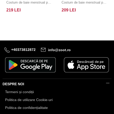
Costum de baie menstrual pentru femei Pietro Filipi Femme talie joasă heavy partea de jos neagră
Costum de baie menstrual pentru femei Pietro Filipi Femme talie joasă protecție moderată negru partea de jos
219 LEI
209 LEI
+40373812872
info@zoot.ro
DESPRE NOI
Termeni și condiții
Politica de utilizare Cookie-uri
Politica de confidențialitate