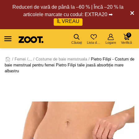
Reduceri de vară de până la –60 % | Încă –20 % la
articolele marcate cu codul: EXTRA20 ➡
ÎL VREAU
0
Căutați
Lista de dorințe
Logare
Verifică
Femei
...
Costume de baie menstruala
Pietro Filipi - Costum de
baie menstrual pentru femei Pietro Filipi talie joasă absorbție mare
albastru