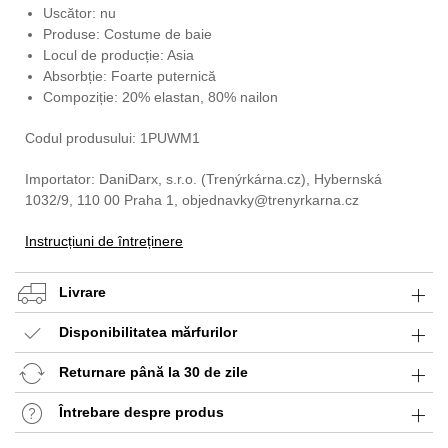
Uscător: nu
Produse: Costume de baie
Locul de producție: Asia
Absorbție: Foarte puternică
Compoziție: 20% elastan, 80% nailon
Codul produsului: 1PUWM1
Importator: DaniDarx, s.r.o. (Trenýrkárna.cz), Hybernská
1032/9, 110 00 Praha 1, objednavky@trenyrkarna.cz
Instrucțiuni de întreținere
Livrare
Disponibilitatea mărfurilor
Returnare până la 30 de zile
Întrebare despre produs