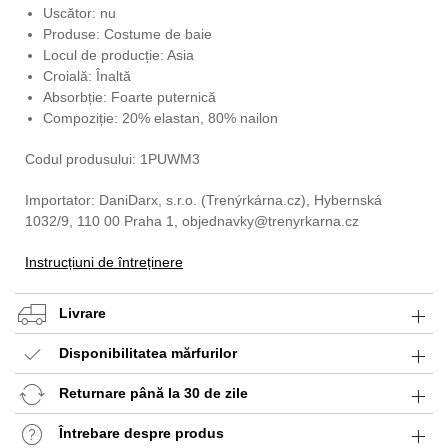
Uscător: nu
Produse: Costume de baie
Locul de producție: Asia
Croială: Înaltă
Absorbție: Foarte puternică
Compoziție: 20% elastan, 80% nailon
Codul produsului: 1PUWM3
Importator: DaniDarx, s.r.o. (Trenýrkárna.cz), Hybernská
1032/9, 110 00 Praha 1, objednavky@trenyrkarna.cz
Instrucțiuni de întreținere
Livrare
Disponibilitatea mărfurilor
Returnare până la 30 de zile
Întrebare despre produs