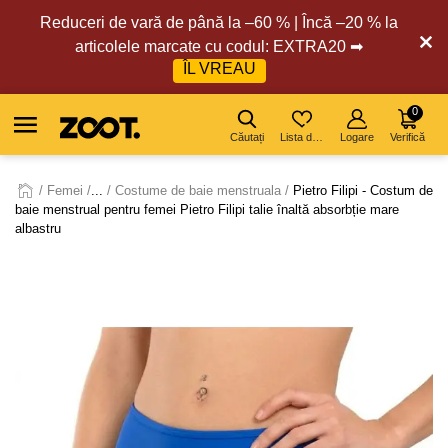
Reduceri de vară de până la –60 % | Încă –20 % la
articolele marcate cu codul: EXTRA20 ➡
ÎL VREAU
0
Căutați
Lista de dorințe
Logare
Verifică
Femei
...
Costume de baie menstruala
Pietro Filipi - Costum de
baie menstrual pentru femei Pietro Filipi talie înaltă absorbție mare
albastru