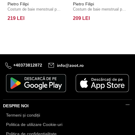
Pietro Filipi
Pietro Filipi
Costum de baie menstrual pentru femei Pietro Filipi Femme talie joasă heavy partea de jos neagră
Costum de baie menstrual pentru femei Pietro Filipi Femme talie joasă protecție moderată negru partea de jos
219 LEI
209 LEI
+40373812872
info@zoot.ro
DESPRE NOI
Termeni și condiții
Politica de utilizare Cookie-uri
Politica de confidențialitate