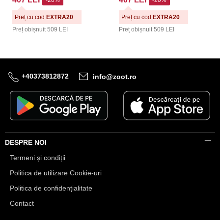
-20%
-20%
Preț cu cod
EXTRA20
Preț cu cod
EXTRA20
Preț obișnuit
509 LEI
Preț obișnuit
509 LEI
+40373812872
info@zoot.ro
DESPRE NOI
Termeni și condiții
Politica de utilizare Cookie-uri
Politica de confidențialitate
Contact