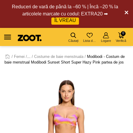
Reduceri de vară de până la –60 % | Încă –20 % la
articolele marcate cu codul: EXTRA20 ➡
ÎL VREAU
0
Căutați
Lista de dorințe
Logare
Verifică
Femei
...
Costume de baie menstruala
Modibodi - Costum de
baie menstrual Modibodi Sunset Short Super Hazy Pink partea de jos