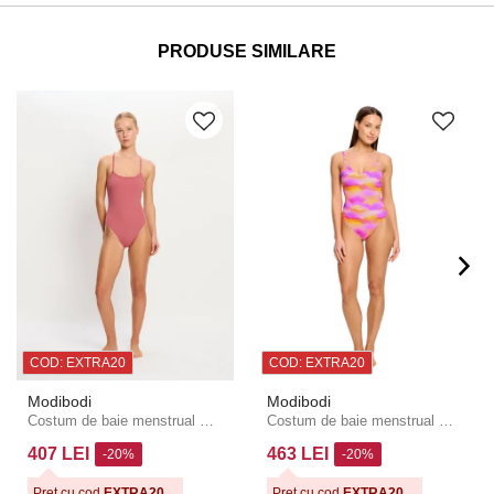
PRODUSE SIMILARE
COD: EXTRA20
COD: EXTRA20
Modibodi
Modibodi
Costum de baie menstrual Modibodi Molokai X Back One Piece High Absorbency Mauve o bucată
Costum de baie menstrual Modibodi Sunset V Neck One Piece Light Hazy Pink
407 LEI
463 LEI
-20%
-20%
Preț cu cod
EXTRA20
Preț cu cod
EXTRA20