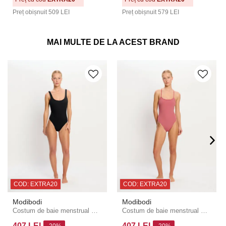
Preț obișnuit
509 LEI
Preț obișnuit
579 LEI
MAI MULTE DE LA ACEST BRAND
COD: EXTRA20
COD: EXTRA20
Modibodi
Modibodi
Costum de baie menstrual Modibodi Scoop Neck One Piece o bucată
Costum de baie menstrual Modibodi Molokai X Back One Piece High Absorbency Mauve o bucată
407 LEI
407 LEI