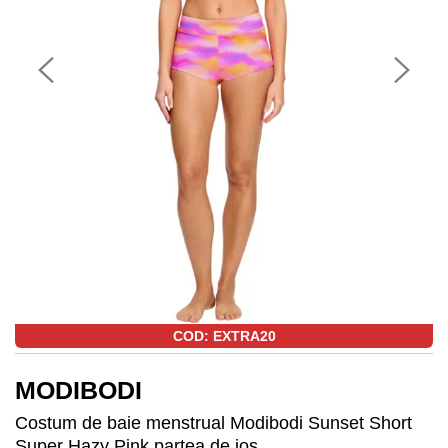
COD: EXTRA20
MODIBODI
Costum de baie menstrual Modibodi Sunset Short
Super Hazy Pink partea de jos