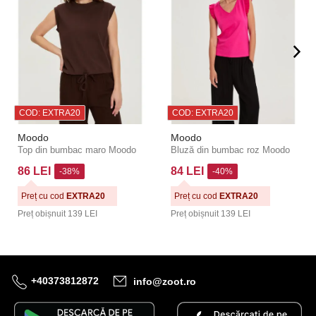
COD: EXTRA20
COD: EXTRA20
Moodo
Moodo
Top din bumbac maro Moodo
Bluză din bumbac roz Moodo
86 LEI
84 LEI
-38%
-40%
Preț cu cod
EXTRA20
Preț cu cod
EXTRA20
Preț obișnuit
139 LEI
Preț obișnuit
139 LEI
+40373812872
info@zoot.ro