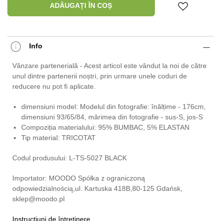
ADĂUGAȚI ÎN COȘ
Info
Vânzare partenerială - Acest articol este vândut la noi de către
unul dintre partenerii noștri, prin urmare unele coduri de
reducere nu pot fi aplicate.
dimensiuni model: Modelul din fotografie: înălțime - 176cm,
dimensiuni 93/65/84, mărimea din fotografie - sus-S, jos-S
Compoziția materialului: 95% BUMBAC, 5% ELASTAN
Tip material: TRICOTAT
Codul produsului: L-TS-5027 BLACK
Importator: MOODO Spółka z ograniczoną
odpowiedzialnością,ul. Kartuska 418B,80-125 Gdańsk,
sklep@moodo.pl
Instrucțiuni de întreținere