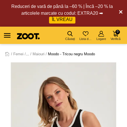
Reduceri de vară de până la –60 % | Încă –20 % la
articolele marcate cu codul: EXTRA20 ➡
ÎL VREAU
0
Căutați
Lista de dorințe
Logare
Verifică
Femei
...
Maiouri
Moodo - Tricou negru Moodo