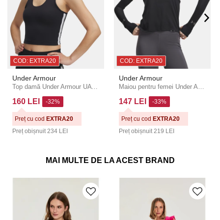
COD: EXTRA20
COD: EXTRA20
Under Armour
Under Armour
Top damă Under Armour UA Motion Sport Tape Tank-NEGRU
Maiou pentru femei Under Armour UA Velociti Singlet
160 LEI
147 LEI
-32%
-33%
Preț cu cod
EXTRA20
Preț cu cod
EXTRA20
Preț obișnuit
234 LEI
Preț obișnuit
219 LEI
MAI MULTE DE LA ACEST BRAND