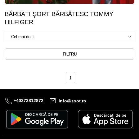
BĂRBAȚI ŞORT BĂRBĂTESC TOMMY
HILFIGER
FILTRU
1
+40373812872
info@zoot.ro