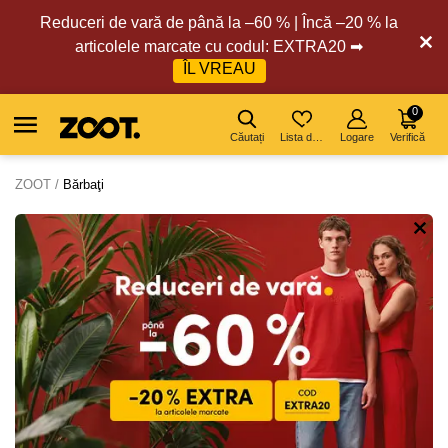
Reduceri de vară de până la –60 % | Încă –20 % la
articolele marcate cu codul: EXTRA20 ➡
ÎL VREAU
0
Căutați
Lista de dorințe
Logare
Verifică
ZOOT
Bărbaţi