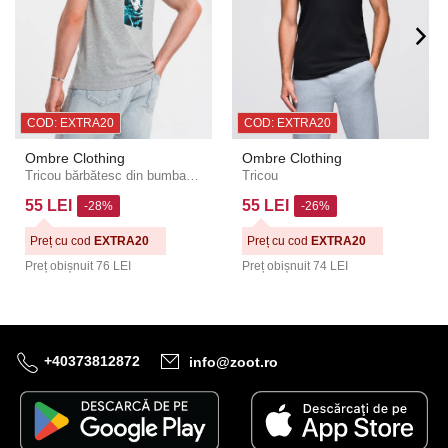
COD: EXTRA20
COD: EXTRA20
Ombre Clothing
Ombre Clothing
Tricou bărbătesc din bumbac cu imprimeu Summer Vibe Îmbrăcăminte Ombre
Tricou
55 LEI
55 LEI
-28%
-26%
Preț cu cod
EXTRA20
Preț cu cod
EXTRA20
Preț obișnuit
76 LEI
Preț obișnuit
74 LEI
+40373812872
info@zoot.ro