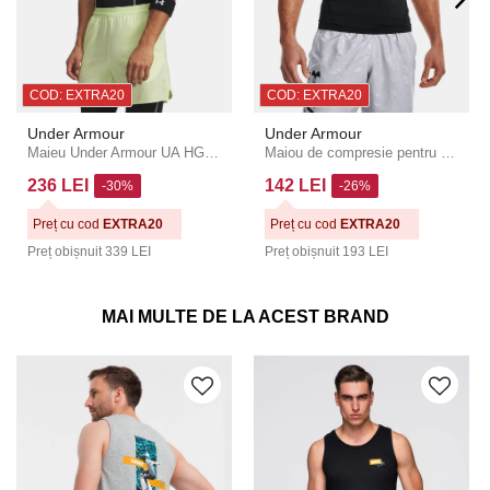
COD: EXTRA20
COD: EXTRA20
Under Armour
Under Armour
Maieu Under Armour UA HG Elite Sleeveless Mock pentru bărbați
Maiou de compresie pentru bărbați Under Armour HG Armour Comp SL
236 LEI
142 LEI
-30%
-26%
Preț cu cod
EXTRA20
Preț cu cod
EXTRA20
Preț obișnuit
339 LEI
Preț obișnuit
193 LEI
MAI MULTE DE LA ACEST BRAND