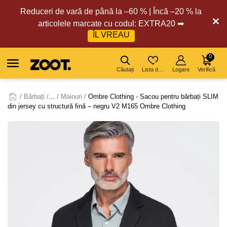
Reduceri de vară de până la –60 % | Încă –20 % la
articolele marcate cu codul: EXTRA20 ➡
ÎL VREAU
0
Căutați
Lista de dorințe
Logare
Verifică
Bărbați
...
Maiouri
Ombre Clothing - Sacou pentru bărbați SLIM
din jersey cu structură fină – negru V2 M165 Ombre Clothing