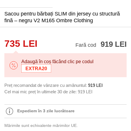
Sacou pentru bărbați SLIM din jersey cu structură
fină – negru V2 M165 Ombre Clothing
735 LEI
919 LEI
Fară cod
Adaugă în coș făcând clic pe codul
EXTRA20
Preț recomandat de vânzare cu amănuntul:
919 LEI
Cel mai mic preț în ultimele 30 de zile:
919 LEI
Expediem în 3 zile lucrătoare
Mărimile sunt echivalente mărimilor UE.