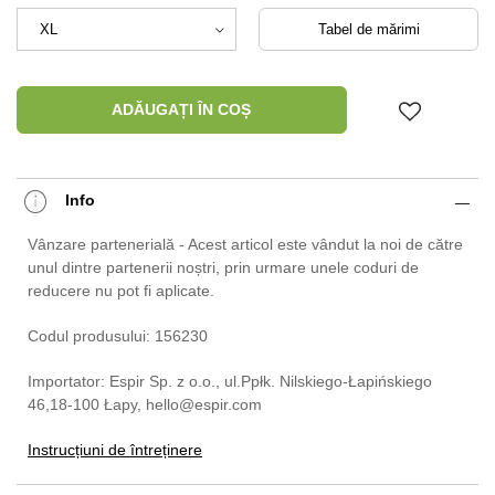
Tabel de mărimi
ADĂUGAȚI ÎN COȘ
Info
Vânzare partenerială - Acest articol este vândut la noi de către
unul dintre partenerii noștri, prin urmare unele coduri de
reducere nu pot fi aplicate.
Codul produsului: 156230
Importator: Espir Sp. z o.o., ul.Ppłk. Nilskiego-Łapińskiego
46,18-100 Łapy, hello@espir.com
Instrucțiuni de întreținere