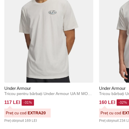
Under Armour
Under Armour
Tricou pentru bărbați Under Armour UA M MOUNTAIN PHOTOREAL SS
117 LEI
160 LEI
-31%
-32%
Preț cu cod
EXTRA20
Preț cu cod
EX
Preț obișnuit
169 LEI
Preț obișnuit
234 L