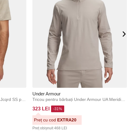
Under Armour
U
Tricou Under Armour UA Tech Vent Jcqrd SS pentru bărbați
Tricou pentru bărbați Under Armour UA Meridian 1/4 Zip-BRN
323 LEI
1
-31%
Preț cu cod
EXTRA20
P
Preț obișnuit
468 LEI
Pr