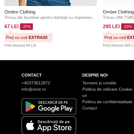
Ombre Clothing
Ombre Clothing
Tricou din bumbac pentru bărbați cu imprimeu geometric - alb V1 OM-TSPT-0259 Ombre Clothing
67 LEI
295 LEI
-25%
-20%
Preț cu cod
EXTRA20
Preț cu cod
EX
Preț obișnuit
89 LEI
Preț obișnuit
369 L
CONTACT
DESPRE NOI
+40373812872
Termeni și condiții
info@zoot.ro
Politica de utilizare Cookie-
uri
Politica de confidențialitate
Contact