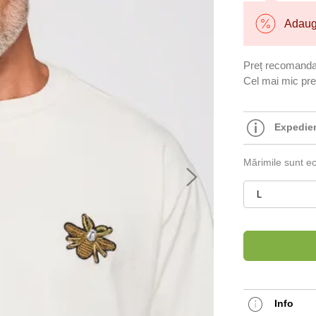
Adaugă
Preț recomanda
Cel mai mic preț
Expediem
Mărimile sunt e
L
Info