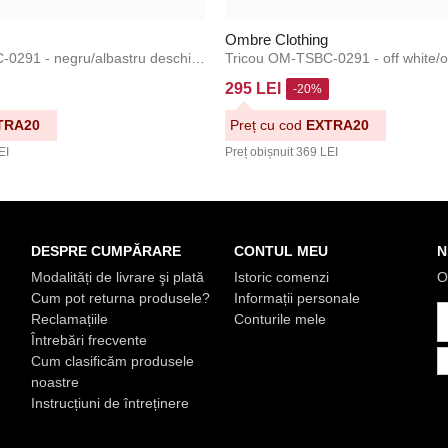
Ombre Clothing
Tricou OM-TSBC-0291 - negru/albastru deschis/alb Ombre Clothing
295 LEI
-20%
TRA20
Preț cu cod
EXTRA20
EI
Preț obișnuit
369 LEI
DESPRE CUMPĂRARE
CONTUL MEU
N
Modalități de livrare şi plată
Istoric comenzi
O
Cum pot returna produsele?
Informații personale
Reclamațiile
Conturile mele
Întrebări frecvente
Cum clasificăm produsele
noastre
Instrucțiuni de întreținere