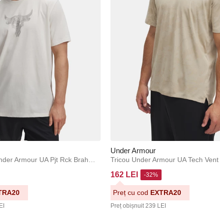
Under Armour
Tricou bărbați Under Armour UA Pjt Rck Brahma Bull SS-BRN
162 LEI
-32%
TRA20
Preț cu cod
EXTRA20
EI
Preț obișnuit
239 LEI