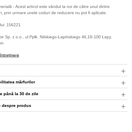
rială - Acest articol este vândut la noi de către unul dintre
ri, prin urmare unele coduri de reducere nu pot fi aplicate.
lui: 156221
pir Sp. z o.o., ul.Ppłk. Nilskiego-Łapińskiego 46,18-100 Łapy,
om
 întreținere
ilitatea mărfurilor
 până la 30 de zile
e despre produs