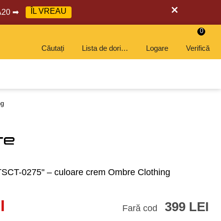
ÎL VREAU
RA20 ➡
0
Căutați
Lista de dorințe
Logare
Verifică
ng
COD: EXTRA20
COD: EXTRA20
COD: EXTRA20
COD: EXTRA20
COD: EXTRA20
TSCT-0275" – culoare crem Ombre Clothing
I
399 LEI
Fară cod