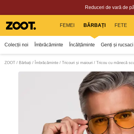
Reduceri de vară de pâ
FEMEI
BĂRBAȚI
FETE
Colecții noi
Îmbrăcăminte
Încălțăminte
Genți și rucsaci
ZOOT
Bărbați
Îmbrăcăminte
Tricouri și maiouri
Tricou cu mânecă sc