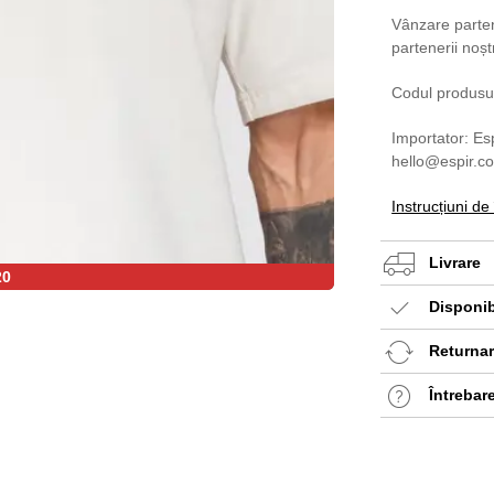
Vânzare partene
partenerii noșt
Codul produsu
Importator: Es
hello@espir.c
Instrucțiuni de
Livrare
20
Disponib
Returnare
Întrebar