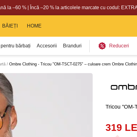
nă la –60 % | Încă –20 % la articolele marcate cu codul: EXT
BĂIEȚI
HOME
 pentru bărbați
Accesorii
Branduri
Reduceri
urtă
Ombre Clothing - Tricou "OM-TSCT-0275" – culoare crem Ombre Clothi
Tricou "OM-
319 LE