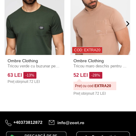
COD: EXTRA20
Ombre Clothing
Ombre Clothing
Tricou verde cu buzunar pentru bărbați Ombre Clothing
Tricou maro deschis pentru bărbați, îmbrăcăminte Ombre
63 LEI
52 LEI
-13%
-28%
Preț obișnuit
72 LEI
Preț cu cod
EXTRA20
Preț obișnuit
72 LEI
+40373812872
info@zoot.ro