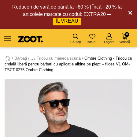
Reduceri de vară de până la –60 % | Încă –20 % la
articolele marcate cu codul: EXTRA20 ➡
ÎL VREAU
0
Căutați
Lista de dorințe
Logare
Verifică
Bărbați
...
Tricou cu mânecă scurtă
Ombre Clothing - Tricou cu
croială liberă pentru bărbați cu aplicație albine pe piept – fildeș V1 OM-
TSCT-0275 Ombre Clothing