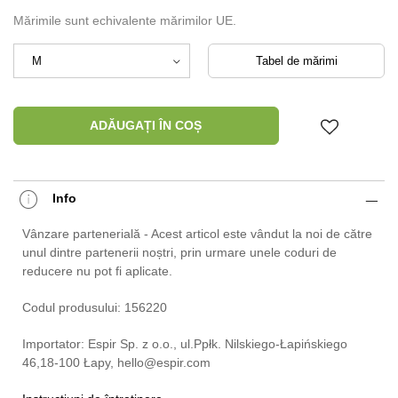
Mărimile sunt echivalente mărimilor UE.
Tabel de mărimi
ADĂUGAȚI ÎN COȘ
Info
Vânzare partenerială - Acest articol este vândut la noi de către
unul dintre partenerii noștri, prin urmare unele coduri de
reducere nu pot fi aplicate.
Codul produsului: 156220
Importator: Espir Sp. z o.o., ul.Ppłk. Nilskiego-Łapińskiego
46,18-100 Łapy, hello@espir.com