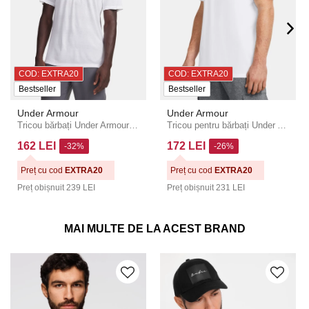
COD: EXTRA20
COD: EXTRA20
Bestseller
Bestseller
Under Armour
Under Armour
Tricou bărbați Under Armour UA Velociti SS
Tricou pentru bărbați Under Armour UA HW ARMOUR LABEL SS
162 LEI
172 LEI
-32%
-26%
Preț cu cod
EXTRA20
Preț cu cod
EXTRA20
Preț obișnuit
239 LEI
Preț obișnuit
231 LEI
MAI MULTE DE LA ACEST BRAND