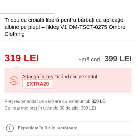
Tricou cu croială liberă pentru bărbați cu aplicație
albine pe piept – fildeș V1 OM-TSCT-0275 Ombre
Clothing
319 LEI
399 LEI
Fară cod
Adaugă în coș făcând clic pe codul
EXTRA20
Preț recomandat de vânzare cu amănuntul:
399 LEI
Cel mai mic preț în ultimele 30 de zile:
399 LEI
Expediem în 3 zile lucrătoare