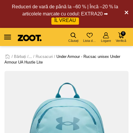
Reduceri de vară de până la –60 % | Încă –20 % la
articolele marcate cu codul: EXTRA20 ➡
ÎL VREAU
0
Căutați
Lista de dorințe
Logare
Verifică
Bărbați
...
Rucsacuri
Under Armour - Rucsac unisex Under
Armour UA Hustle Lite