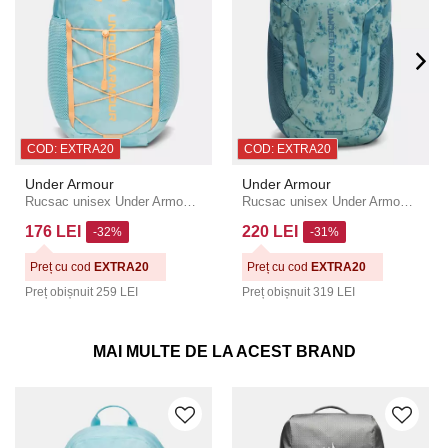
COD: EXTRA20
COD: EXTRA20
Under Armour
Under Armour
Rucsac unisex Under Armour Hustle Sport 6.0 Backpack
Rucsac unisex Under Armour UA Hustle 6.0
176 LEI
220 LEI
-32%
-31%
Preț cu cod
EXTRA20
Preț cu cod
EXTRA20
Preț obișnuit
259 LEI
Preț obișnuit
319 LEI
MAI MULTE DE LA ACEST BRAND