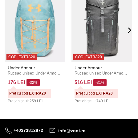
COD: EXTRA20
COD: EXTRA20
Under Armour
Under Armour
Rucsac unisex Under Armour Hustle Sport 6.0 Backpack
Rucsac unisex Under Armour UA Explor Backpack
176 LEI
516 LEI
-32%
-31%
Preț cu cod
EXTRA20
Preț cu cod
EXTRA20
Preț obișnuit
259 LEI
Preț obișnuit
749 LEI
+40373812872
info@zoot.ro