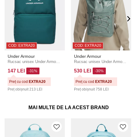
COD: EXTRA20
COD: EXTRA20
Under Armour
Under Armour
Rucsac unisex Under Armour UA Essential
Rucsac unisex Under Armour UA Summit SM BP
147 LEI
530 LEI
-31%
-30%
Preț cu cod
EXTRA20
Preț cu cod
EXTRA20
Preț obișnuit
213 LEI
Preț obișnuit
758 LEI
MAI MULTE DE LA ACEST BRAND