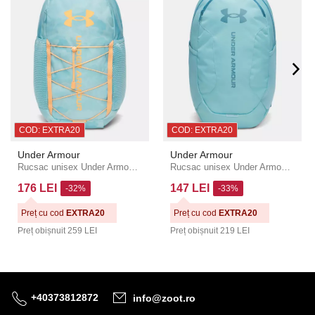
COD: EXTRA20
COD: EXTRA20
Under Armour
Under Armour
Rucsac unisex Under Armour Hustle Sport 6.0 Backpack
Rucsac unisex Under Armour UA Hustle Lite
176 LEI
147 LEI
-32%
-33%
Preț cu cod
EXTRA20
Preț cu cod
EXTRA20
Preț obișnuit
259 LEI
Preț obișnuit
219 LEI
+40373812872
info@zoot.ro