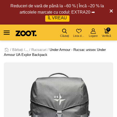
Reduceri de vară de până la –60 % | Încă –20 % la
articolele marcate cu codul: EXTRA20 ➡
ÎL VREAU
0
Căutați
Lista de dorințe
Logare
Verifică
Bărbați
...
Rucsacuri
Under Armour - Rucsac unisex Under
Armour UA Explor Backpack