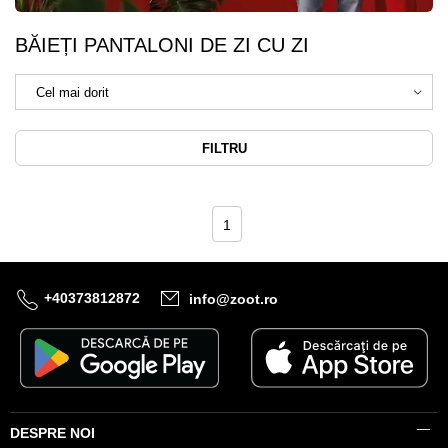
BĂIEȚI PANTALONI DE ZI CU ZI
FILTRU
1
+40373812872
info@zoot.ro
DESPRE NOI