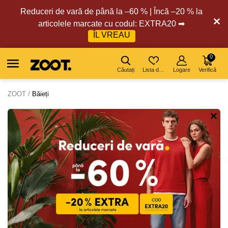
Reduceri de vară de până la –60 % | Încă –20 % la
articolele marcate cu codul: EXTRA20 ➡
ÎL VREAU
0
Căutați
Lista de dorințe
Logare
Verifică
ZOOT
Băieți