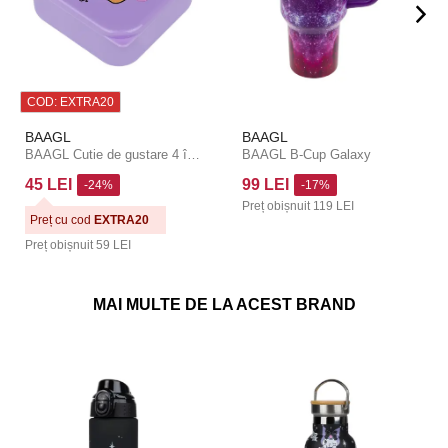
COD: EXTRA20
BAAGL
BAAGL
BAAGL Cutie de gustare 4 în 1 Capybara
BAAGL B-Cup Galaxy
45 LEI
99 LEI
-24%
-17%
Preț obișnuit
119 LEI
Preț cu cod
EXTRA20
Preț obișnuit
59 LEI
MAI MULTE DE LA ACEST BRAND