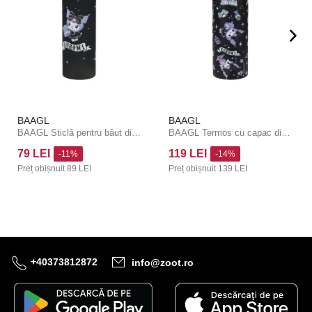
BAAGL
BAAGL
BAAGL Sticlă pentru băut din Tritan Kuromi Fortune Dream, 700 ml
BAAGL Termos cu capac din bambus Kuromi Fortune Dream, 500 ml
79 LEI
119 LEI
-11%
-14%
Preț obișnuit
89 LEI
Preț obișnuit
139 LEI
+40373812872
info@zoot.ro