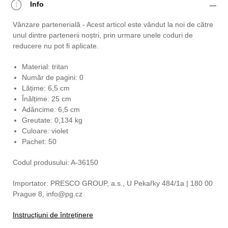
Info
Vânzare partenerială - Acest articol este vândut la noi de către
unul dintre partenerii noștri, prin urmare unele coduri de
reducere nu pot fi aplicate.
Material: tritan
Număr de pagini: 0
Lățime: 6,5 cm
Înălțime: 25 cm
Adâncime: 6,5 cm
Greutate: 0,134 kg
Culoare: violet
Pachet: 50
Codul produsului: A-36150
Importator: PRESCO GROUP, a.s., U Pekařky 484/1a | 180 00
Prague 8, info@pg.cz
Instrucțiuni de întreținere