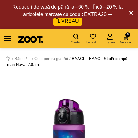
Reduceri de vară de până la –60 % | Încă –20 % la
articolele marcate cu codul: EXTRA20 ➡
ÎL VREAU
0
Căutați
Lista de dorințe
Logare
Verifică
Băieți
...
Cutii pentru gustări
BAAGL - BAAGL Sticlă de apă
Tritan Nova, 700 ml