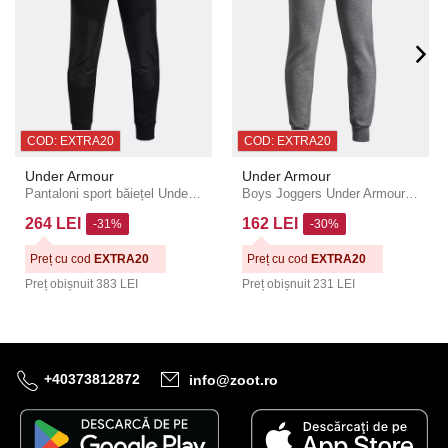
COD: EXTRA20
COD: EXTRA20
Under Armour
Under Armour
Pantaloni sport băiețel Under Armour UA Armour Flc Pro Utility P
Boys Joggers Under Armour UA RIVAL FLEECE JOGGERS
264 LEI
162 LEI
-31%
-30%
Preț cu cod
EXTRA20
Preț cu cod
EXTRA20
Preț obișnuit
383 LEI
Preț obișnuit
231 LEI
+40373812872
info@zoot.ro