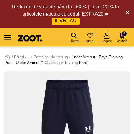
Reduceri de vară de până la –60 % | Încă –20 % la
articolele marcate cu codul: EXTRA20 ➡
ÎL VREAU
0
Căutați
Lista de dorințe
Logare
Verifică
Băieți
...
Pantaloni de trening
Under Armour - Boys Training
Pants Under Armour Y Challenger Training Pant