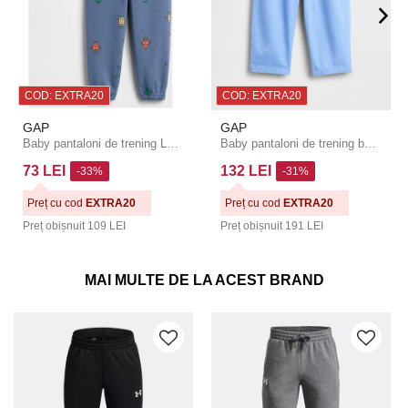
COD: EXTRA20
COD: EXTRA20
GAP
GAP
Baby pantaloni de trening Logo GAP
Baby pantaloni de trening barrel UltraSoft GAP
73 LEI
132 LEI
-33%
-31%
Preț cu cod
EXTRA20
Preț cu cod
EXTRA20
Preț obișnuit
109 LEI
Preț obișnuit
191 LEI
MAI MULTE DE LA ACEST BRAND