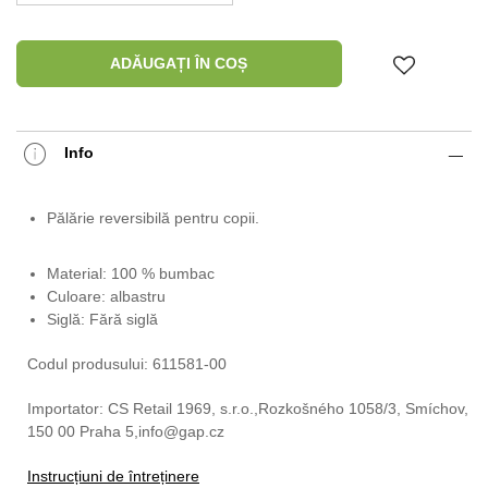
ADĂUGAȚI ÎN COȘ
Info
Pălărie reversibilă pentru copii.
Material: 100 % bumbac
Culoare: albastru
Siglă: Fără siglă
Codul produsului: 611581-00
Importator: CS Retail 1969, s.r.o.,Rozkošného 1058/3, Smíchov,
150 00 Praha 5,info@gap.cz
Instrucțiuni de întreținere