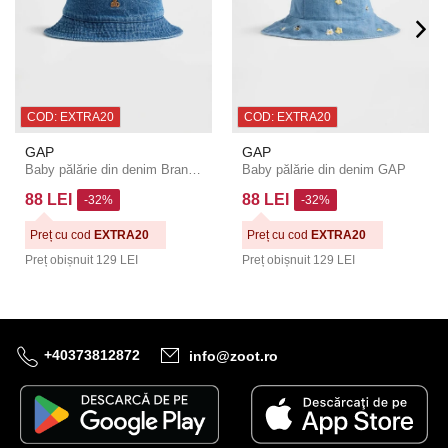
COD: EXTRA20
COD: EXTRA20
GAP
GAP
Baby pălărie din denim Brannan Bear GAP
Baby pălărie din denim GAP
88 LEI
88 LEI
-32%
-32%
Preț cu cod
EXTRA20
Preț cu cod
EXTRA20
Preț obișnuit
129 LEI
Preț obișnuit
129 LEI
+40373812872
info@zoot.ro