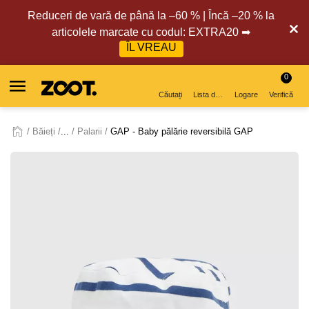
Reduceri de vară de până la –60 % | Încă –20 % la
articolele marcate cu codul: EXTRA20 ➡
ÎL VREAU
0
Căutați
Lista de dorințe
Logare
Verifică
Băieți
...
Palarii
GAP - Baby pălărie reversibilă GAP