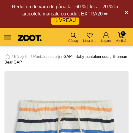
Reduceri de vară de până la –60 % | Încă –20 % la
articolele marcate cu codul: EXTRA20 ➡
ÎL VREAU
0
Căutați
Lista de dorințe
Logare
Verifică
Băieți
...
Pantaloni scurți
GAP - Baby pantaloni scurți Brannan
Bear GAP