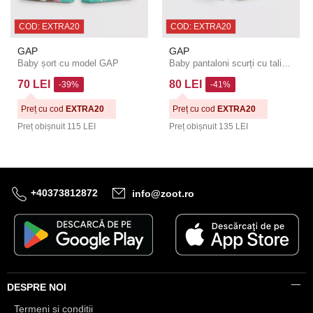
COD: EXTRA20
COD: EXTRA20
GAP
GAP
Baby șort cu model GAP
Baby pantaloni scurți cu talie elastică GAP
70 LEI
80 LEI
-39%
-41%
Preț cu cod
EXTRA20
Preț cu cod
EXTRA20
Preț obișnuit
115 LEI
Preț obișnuit
135 LEI
+40373812872
info@zoot.ro
DESPRE NOI
Termeni și condiții