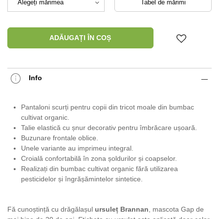
Tabel de mărimi
ADĂUGAȚI ÎN COȘ
Info
Pantaloni scurți pentru copii din tricot moale din bumbac
cultivat organic.
Talie elastică cu șnur decorativ pentru îmbrăcare ușoară.
Buzunare frontale oblice.
Unele variante au imprimeu integral.
Croială confortabilă în zona șoldurilor și coapselor.
Realizați din bumbac cultivat organic fără utilizarea
pesticidelor și îngrășămintelor sintetice.
Fă cunoștință cu drăgălașul
ursuleț Brannan
, mascota Gap de