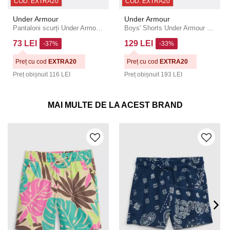
COD: EXTRA20
COD: EXTRA20
Under Armour
Under Armour
Pantaloni scurți Under Armour Y Challenger Core pentru băieți
Boys' Shorts Under Armour UA BASELINE PERF SHORT
73 LEI
129 LEI
-37%
-33%
Preț cu cod
EXTRA20
Preț cu cod
EXTRA20
Preț obișnuit
116 LEI
Preț obișnuit
193 LEI
MAI MULTE DE LA ACEST BRAND