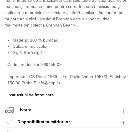
mai bine de 20 de ani. Eticheta cu ursuleț este aplicată doar celor
mai moi și frumoase haine pentru copii. Încearcă moliciunea și
catifelarea materialelor selectate și oferă copilului tău confort pe
tot parcursul zilei. Ursulețul Brannan este aici pentru tine.
Mai multe din colecția Brannan Bear > .
Material: 100 % bumbac
Culoare: multicolor
Siglă: Fără siglă
Codul produsului: 869455-03
Importator: CS Retail 1969, s.r.o.,Rozkošného 1058/3, Smíchov,
150 00 Praha 5,info@gap.cz
Instrucțiuni de întreținere
Livrare
Disponibilitatea mărfurilor