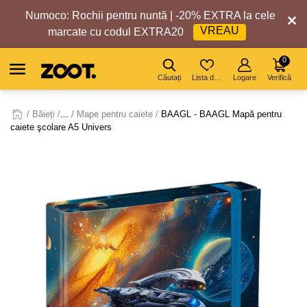
Numoco: Rochii pentru nuntă | -20% EXTRA la cele
VREAU
marcate cu codul EXTRA20
0
Căutați
Lista de dorințe
Logare
Verifică
Băieți
...
Mape pentru caiete
BAAGL - BAAGL Mapă pentru
caiete şcolare A5 Univers