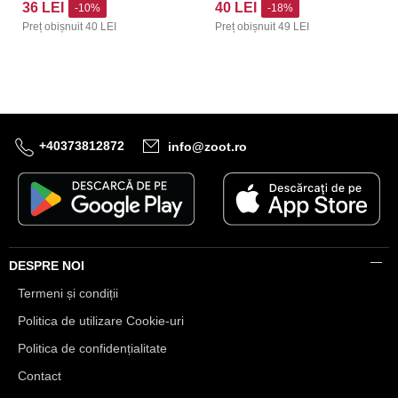
36 LEI
40 LEI
-10%
-18%
Preț obișnuit
40 LEI
Preț obișnuit
49 LEI
+40373812872
info@zoot.ro
DESPRE NOI
Termeni și condiții
Politica de utilizare Cookie-uri
Politica de confidențialitate
Contact