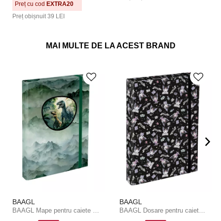
Preț cu cod
EXTRA20
Preț obișnuit
39 LEI
MAI MULTE DE LA ACEST BRAND
BAAGL
BAAGL
BAAGL Mape pentru caiete școlare A4 Dino
BAAGL Dosare pentru caiete școlare A4 Jumbo Kuromi Black