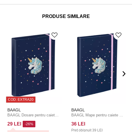
PRODUSE SIMILARE
COD: EXTRA20
BAAGL
BAAGL
BAAGL Dosare pentru caiete școlare A5 Unicorn Gold
BAAGL Mape pentru caiete școlare A4 Unicorn Gold
29 LEI
36 LEI
-26%
Preț obișnuit
39 LEI