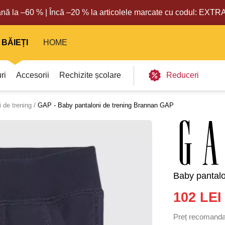
nă la –60 % | Încă –20 % la articolele marcate cu codul: EXT
BĂIEȚI
HOME
ri
Accesorii
Rechizite școlare
Reduceri
i de trening
GAP - Baby pantaloni de trening Brannan GAP
Baby pantal
102 LEI
Preț recomanda