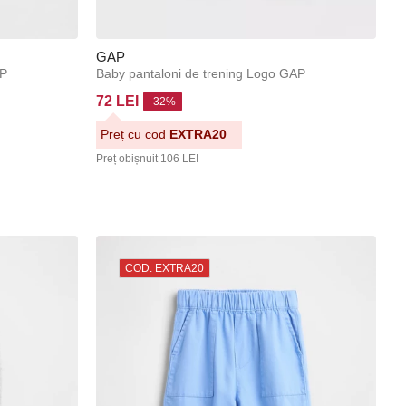
GAP
G
AP
Baby pantaloni de trening Logo GAP
B
72 LEI
7
-32%
Preț cu cod
EXTRA20
P
Preț obișnuit
106 LEI
Pr
COD: EXTRA20