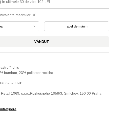
 în ultimele 30 de zile:
102 LEI
chivalente mărimilor UE.
ea
Tabel de mărimi
VÂNDUT
bastru închis
7% bumbac, 23% poliester reciclat
lui: 825299-01
 Retail 1969, s.r.o.,Rozkošného 1058/3, Smíchov, 150 00 Praha
 întreținere