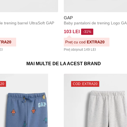
GAP
e trening barrel UltraSoft GAP
Baby pantaloni de trening Logo G
103 LEI
-31%
TRA20
Preț cu cod
EXTRA20
EI
Preț obișnuit
149 LEI
MAI MULTE DE LA ACEST BRAND
A20
COD: EXTRA20