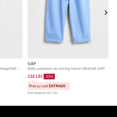
GAP
G
Baby pantaloni de trening Unisex VintageSoft GAP
Baby pantaloni de trening barrel UltraSoft GAP
132 LEI
8
-31%
Preț cu cod
EXTRA20
P
Preț obișnuit
191 LEI
Pr