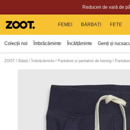
Reduceri de vară de pâ
FEMEI
BĂRBAȚI
FETE
Colecții noi
Îmbrăcăminte
Încălțăminte
Genți și rucsacu
ZOOT
Băieți
Îmbrăcăminte
Pantaloni și pantaloni de trening
Pantalon