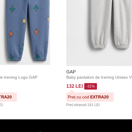
GAP
de trening Logo GAP
132 LEI
-31%
TRA20
Preț cu cod
EXTRA20
EI
Preț obișnuit
191 LEI