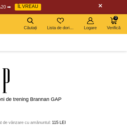
ÎL VREAU
RA20 ➡
0
Căutați
Lista de dorințe
Logare
Verifică
oni de trening Brannan GAP
t de vânzare cu amănuntul:
115 LEI