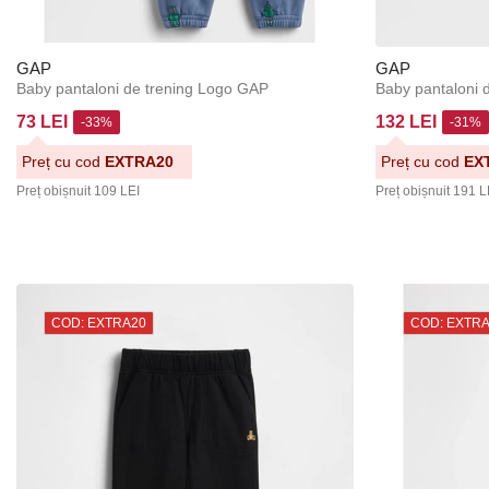
GAP
GAP
Baby pantaloni de trening Logo GAP
Baby pantaloni d
73 LEI
132 LEI
-33%
-31%
Preț cu cod
EXTRA20
Preț cu cod
EX
Preț obișnuit
109 LEI
Preț obișnuit
191 L
COD: EXTRA20
COD: EXTR