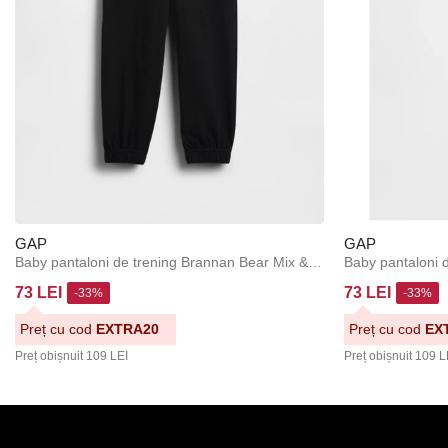
GAP
GAP
Baby pantaloni de trening Brannan Bear Mix & Match GAP
Baby pantaloni 
73 LEI
73 LEI
-33%
-33%
Preț cu cod
EXTRA20
Preț cu cod
EX
Preț obișnuit
109 LEI
Preț obișnuit
109 L