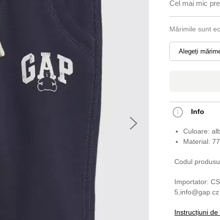
Cel mai mic preț
Mărimile sunt e
Alegeți mărim
Info
Culoare: al
Material: 7
Codul produsu
Importator: CS
5,info@gap.cz
Instrucțiuni de