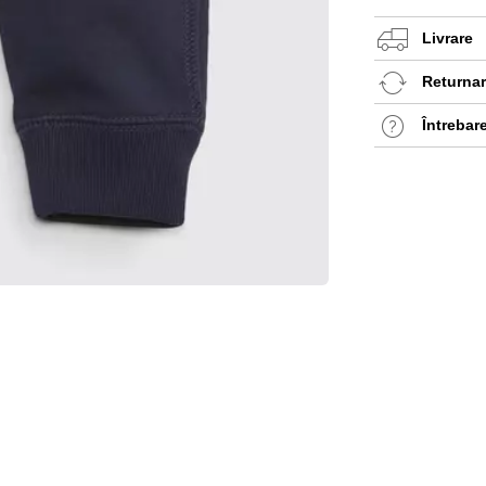
Livrare
Returnare
Întrebar