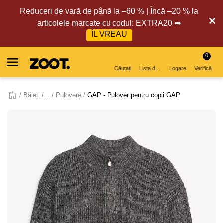
Reduceri de vară de până la –60 % | Încă –20 % la
articolele marcate cu codul: EXTRA20 ➡
ÎL VREAU
0
Căutați
Lista de dorințe
Logare
Verifică
Băieți
...
Pulovere
GAP - Pulover pentru copii GAP