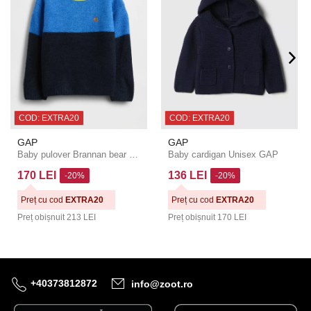
COD: EXTRA20
COD: EXTRA20
GAP
GAP
Baby pulover Brannan bear GAP
Baby cardigan Unisex GAP
170 LEI
136 LEI
-20%
-20%
Preț cu cod
EXTRA20
Preț cu cod
EXTRA20
Preț obișnuit
213 LEI
Preț obișnuit
170 LEI
+40373812872
info@zoot.ro