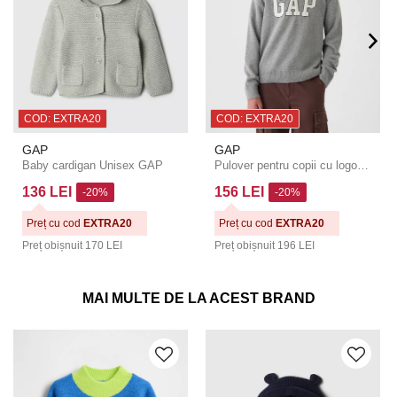
COD: EXTRA20
COD: EXTRA20
GAP
GAP
Baby cardigan Unisex GAP
Pulover pentru copii cu logo GAP
136 LEI
156 LEI
-20%
-20%
Preț cu cod
EXTRA20
Preț cu cod
EXTRA20
Preț obișnuit
170 LEI
Preț obișnuit
196 LEI
MAI MULTE DE LA ACEST BRAND