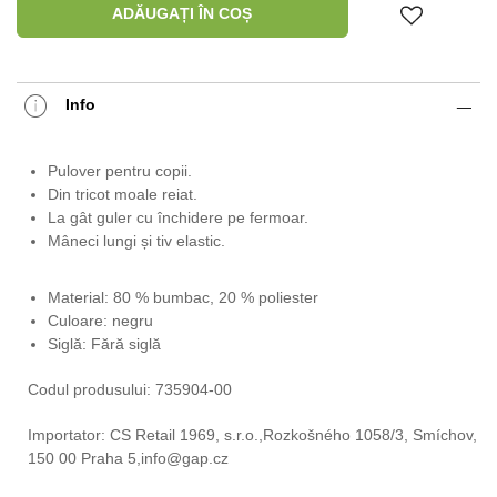
ADĂUGAȚI ÎN COȘ
Info
Pulover pentru copii.
Din tricot moale reiat.
La gât guler cu închidere pe fermoar.
Mâneci lungi și tiv elastic.
Material: 80 % bumbac, 20 % poliester
Culoare: negru
Siglă: Fără siglă
Codul produsului: 735904-00
Importator: CS Retail 1969, s.r.o.,Rozkošného 1058/3, Smíchov,
150 00 Praha 5,info@gap.cz