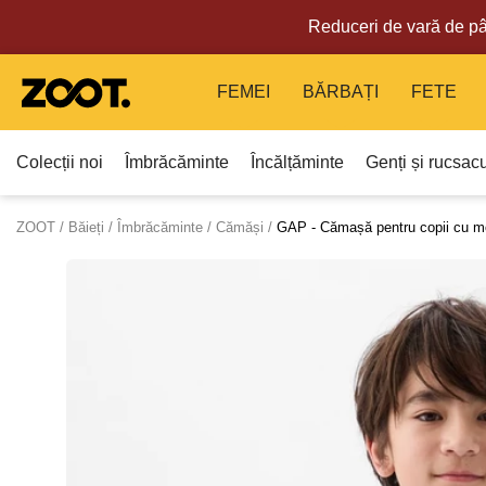
Reduceri de vară de pâ
FEMEI
BĂRBAȚI
FETE
Colecții noi
Îmbrăcăminte
Încălțăminte
Genți și rucsacu
ZOOT
Băieți
Îmbrăcăminte
Cămăși
GAP - Cămașă pentru copii cu m