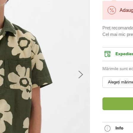
Adaugă
Preț recomanda
Cel mai mic preț
Expediem
Mărimile sunt e
Alegeți mărim
Info