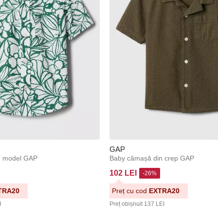
GAP
u model GAP
Baby cămașă din crep GAP
102 LEI
-26%
TRA20
Preț cu cod
EXTRA20
I
Preț obișnuit
137 LEI