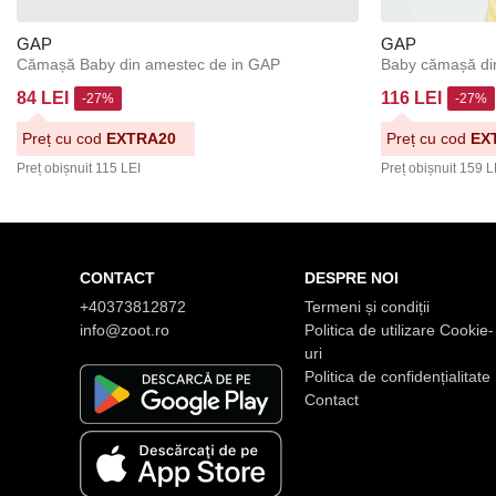
GAP
GAP
Cămașă Baby din amestec de in GAP
Baby cămașă di
84 LEI
116 LEI
-27%
-27%
Preț cu cod
EXTRA20
Preț cu cod
EX
Preț obișnuit
115 LEI
Preț obișnuit
159 L
CONTACT
DESPRE NOI
+40373812872
Termeni și condiții
info@zoot.ro
Politica de utilizare Cookie-
uri
Politica de confidențialitate
Contact