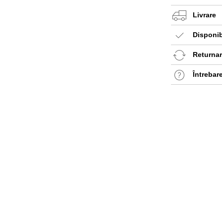
Livrare
Disponib
Returnare
Întrebar