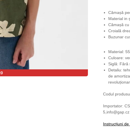
Cămașă pent
Material in
Cămașă cu g
Croială dre
Buzunar cus
Material: 
Culoare: ve
Siglă: Fără 
Detaliu: te
20
de amortiza
revoluționa
Codul produsu
Importator: CS
5,info@gap.cz
Instrucțiuni de