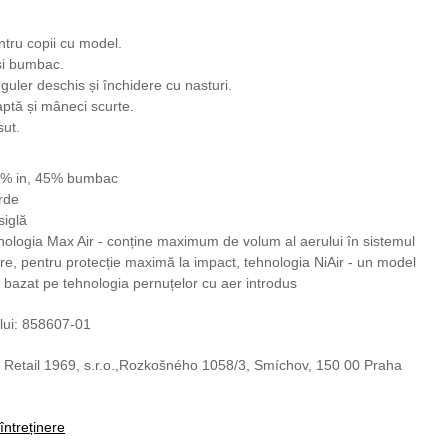
ru copii cu model.
 și bumbac.
uler deschis și închidere cu nasturi.
aptă și mâneci scurte.
ut.
55% in, 45% bumbac
rde
siglă
hnologia Max Air - conține maximum de volum al aerului în sistemul
re, pentru protecție maximă la impact, tehnologia NiAir - un model
r bazat pe tehnologia pernuțelor cu aer introdus
lui: 858607-01
 Retail 1969, s.r.o.,Rozkošného 1058/3, Smíchov, 150 00 Praha
 întreținere