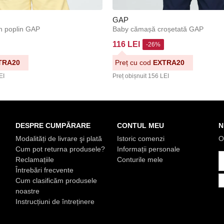
GAP
n poplin GAP
Baby cămașă croșetată GAP
116 LEI
-26%
TRA20
Preț cu cod
EXTRA20
EI
Preț obișnuit
156 LEI
DESPRE CUMPĂRARE
CONTUL MEU
N
Modalități de livrare şi plată
Istoric comenzi
O
Cum pot returna produsele?
Informații personale
Reclamațiile
Conturile mele
Întrebări frecvente
Cum clasificăm produsele
noastre
Instrucțiuni de întreținere