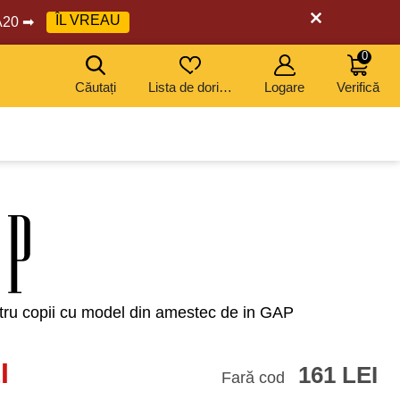
ÎL VREAU
RA20 ➡
0
Căutați
Lista de dorințe
Logare
Verifică
COD: EXTRA20
COD: EXTRA20
COD: EXTRA20
COD: EXTRA20
ru copii cu model din amestec de in GAP
I
161 LEI
Fară cod