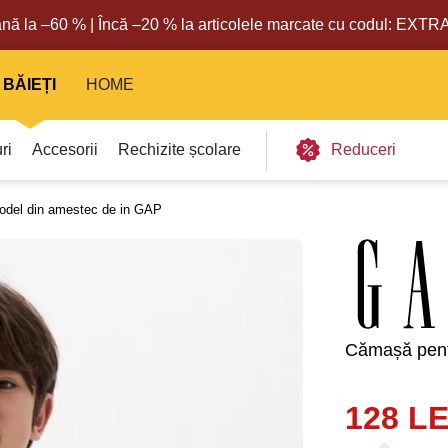
nă la –60 % | Încă –20 % la articolele marcate cu codul: EXT
BĂIEȚI
HOME
ri
Accesorii
Rechizite școlare
Reduceri
odel din amestec de in GAP
Cămașă pent
128 LE