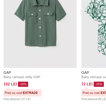
GAP
GAP
Baby cămașă utility GAP
Baby cămașă c
102 LEI
72 LEI
-26%
-25%
Preț cu cod
EXTRA20
Preț cu cod
EX
Preț obișnuit
137 LEI
Preț obișnuit
96 LE