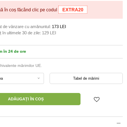
 în coș făcând clic pe codul
EXTRA20
t de vânzare cu amănuntul:
173 LEI
 în ultimele 30 de zile:
129 LEI
 în 24 de ore
chivalente mărimilor UE.
ea
Tabel de mărimi
ADĂUGAȚI ÎN COȘ