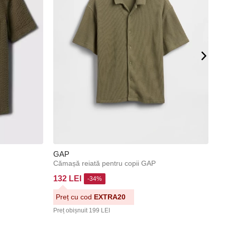
GAP
G
Cămașă reiată pentru copii GAP
132 LEI
1
-34%
Preț cu cod
EXTRA20
P
Preț obișnuit
199 LEI
Pr