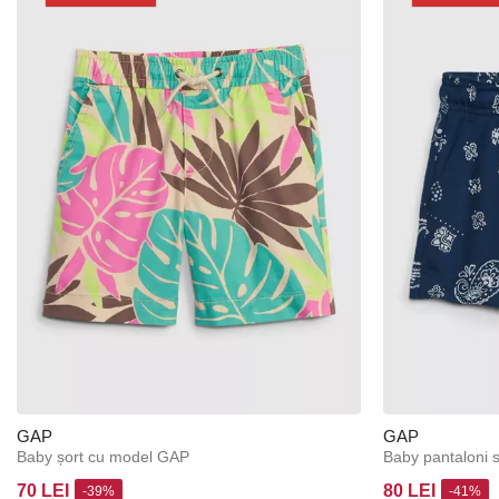
GAP
GAP
Baby șort cu model GAP
Baby pantaloni s
70 LEI
80 LEI
-39%
-41%