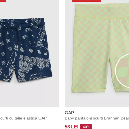
GAP
curți cu talie elastică GAP
Baby pantaloni scurți Brannan Be
58 LEI
-40%