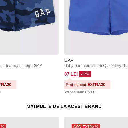
GAP
scurți army cu logo GAP
87 LEI
-27%
TRA20
Preț cu cod
EXTRA20
I
Preț obișnuit
119 LEI
MAI MULTE DE LA ACEST BRAND
A20
COD: EXTRA20