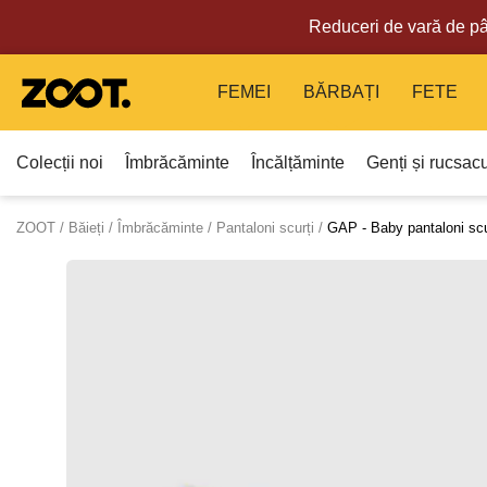
Reduceri de vară de pâ
FEMEI
BĂRBAȚI
FETE
Colecții noi
Îmbrăcăminte
Încălțăminte
Genți și rucsacu
ZOOT
Băieți
Îmbrăcăminte
Pantaloni scurți
GAP - Baby pantaloni sc