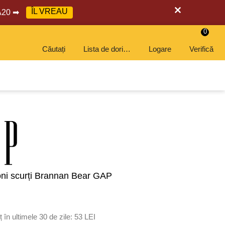
ÎL VREAU
RA20 ➡
0
Căutați
Lista de dorințe
Logare
Verifică
oni scurți Brannan Bear GAP
 în ultimele 30 de zile:
53 LEI