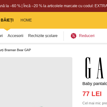
nă la –60 % | Încă –20 % la articolele marcate cu codul: EXT
BĂIEȚI
HOME
ri
Accesorii
Rechizite școlare
Reduceri
urți Brannan Bear GAP
Baby pantal
77 LEI
Cel mai mic preț