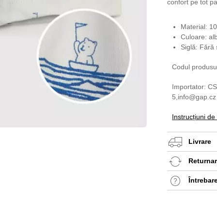
confort pe tot pa
Material: 
Culoare: al
Siglă: Fără 
Codul produsu
Importator: CS
5,info@gap.cz
Instrucțiuni de
Livrare
Returnare
Întrebar