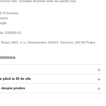
rcursul zilei. Ursulețul Brannan este aici pentru tine.
100 % bumbac
bastru
siglă
lui: 635068-01
 Retail 1969, s.r.o.,Rozkošného 1058/3, Smíchov, 150 00 Praha
 întreținere
 până la 30 de zile
e despre produs