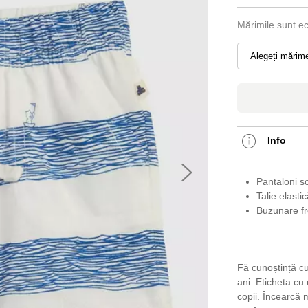
Mărimile sunt e
Alegeți mărim
Info
Pantaloni sc
Talie elasti
Buzunare fr
Fă cunoștință c
ani. Eticheta cu
copii. Încearcă m