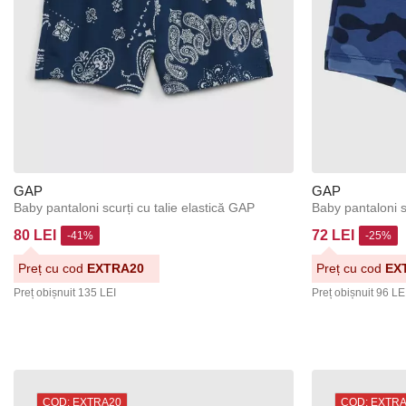
GAP
GAP
Baby pantaloni scurți cu talie elastică GAP
Baby pantaloni 
80 LEI
72 LEI
-41%
-25%
Preț cu cod
EXTRA20
Preț cu cod
EX
Preț obișnuit
135 LEI
Preț obișnuit
96 LE
COD: EXTRA20
COD: EXTR