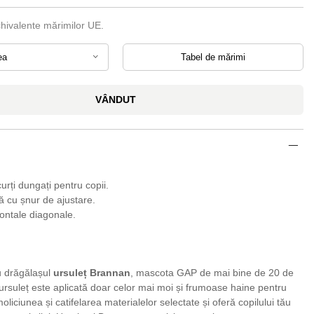
chivalente mărimilor UE.
ea
Tabel de mărimi
VÂNDUT
urți dungați pentru copii.
că cu șnur de ajustare.
ontale diagonale.
u drăgălașul
ursuleț Brannan
, mascota GAP de mai bine de 20 de
 ursuleț este aplicată doar celor mai moi și frumoase haine pentru
oliciunea și catifelarea materialelor selectate și oferă copilului tău