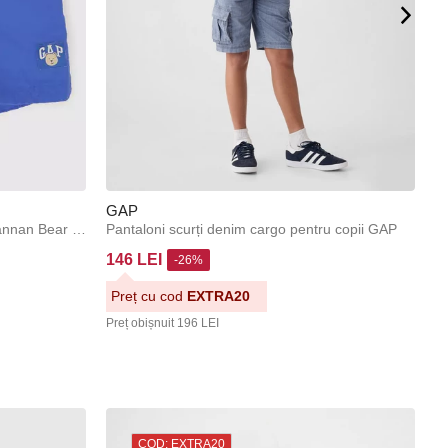
GAP
G
Baby pantaloni scurți Quick-Dry Brannan Bear GAP
Pantaloni scurți denim cargo pentru copii GAP
B
146 LEI
7
-26%
Preț cu cod
EXTRA20
P
Preț obișnuit
196 LEI
Pr
COD: EXTRA20