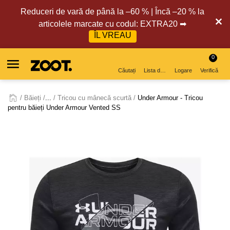
Reduceri de vară de până la –60 % | Încă –20 % la
articolele marcate cu codul: EXTRA20 ➡
ÎL VREAU
0
Căutați
Lista de dorințe
Logare
Verifică
Băieți
...
Tricou cu mânecă scurtă
Under Armour - Tricou
pentru băieți Under Armour Vented SS