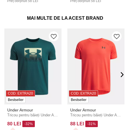
Preț obișnuit
58 LEI
Preț obișnuit
58 LEI
MAI MULTE DE LA ACEST BRAND
COD: EXTRA20
COD: EXTRA20
Bestseller
Bestseller
Under Armour
Under Armour
Tricou pentru băieți Under Armour UA B BOXED SPORTS UPDATE SS-GRN
Tricou pentru băieți Under Armour UA Tech 2.0 SS-RED
80 LEI
88 LEI
-32%
-31%