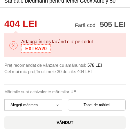
Sandale bleumarin pentru femei Geox Aurely 50
404 LEI
505 LEI
Fară cod
Adaugă în coș făcând clic pe codul
EXTRA20
Preț recomandat de vânzare cu amănuntul:
578 LEI
Cel mai mic preț în ultimele 30 de zile:
404 LEI
Mărimile sunt echivalente mărimilor UE.
Tabel de mărimi
VÂNDUT