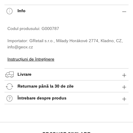
Info
Codul produsului: G000787
Importator: GRetail s.r.o., Milady Horákové 2774, Kladno, CZ,
info@geox.cz
Instrucțiuni de întreținere
Livrare
Returnare până la 30 de zile
Întrebare despre produs