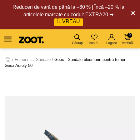
Reduceri de vară de până la –60 % | Încă –20 % la
articolele marcate cu codul: EXTRA20 ➡
ÎL VREAU
0
Căutați
Lista de dorințe
Logare
Verifică
Femei
...
Sandale
Geox - Sandale bleumarin pentru femei
Geox Aurely 50