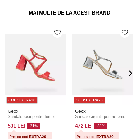
MAI MULTE DE LA ACEST BRAND
COD: EXTRA20
COD: EXTRA20
Geox
Geox
Sandale roșii pentru femei Geox New Eraklia 80 T01
Sandale argintii pentru femei Geox New Eraklia 50 T01
501 LEI
472 LEI
-31%
-31%
Preț cu cod
EXTRA20
Preț cu cod
EXTRA20