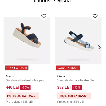
PRODUSE SIMILARE
COD: EXTRA20
COD: EXTRA20
Geox
Geox
Sandale albastru-închis pentru femei Geox XAN2.2S
Sandale dama albastre Geox Flextride S
446 LEI
383 LEI
-30%
-31%
Preț cu cod
EXTRA20
Preț cu cod
EXTRA20
Preț obișnuit
638 LEI
Preț obișnuit
559 LEI