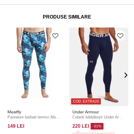
PRODUSE SIMILARE
COD: EXTRA20
Meatfly
Under Armour
Pantaloni barbati termici Meatfly Sloan Blue Mountains
Colanți bărbătești Under Armour CG Armour Leggings
149 LEI
220 LEI
-31%