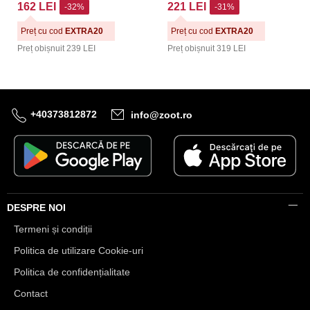
162 LEI
221 LEI
-32%
-31%
Preț cu cod
EXTRA20
Preț cu cod
EXTRA20
Preț obișnuit
239 LEI
Preț obișnuit
319 LEI
+40373812872
info@zoot.ro
DESPRE NOI
Termeni și condiții
Politica de utilizare Cookie-uri
Politica de confidențialitate
Contact