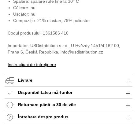
Spălare: spălare rufe fine la 30° C
Călcare: nu
Uscător: nu
Compoziție: 21% elastan, 79% poliester
Codul produsului: 1361586 410
Importator: USDistribution s.r.o., U Hvězdy 1451/4 162 00,
Praha 6, Česká Republika, info@usdistribution.cz
Instrucțiuni de întreținere
Livrare
Disponibilitatea mărfurilor
Returnare până la 30 de zile
Întrebare despre produs