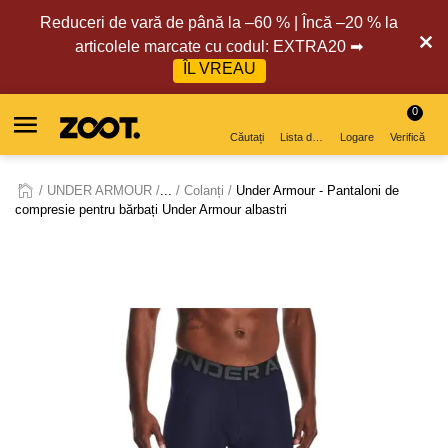
Reduceri de vară de până la –60 % | Încă –20 % la
articolele marcate cu codul: EXTRA20 ➡
ÎL VREAU
0
Căutați
Lista de dorințe
Logare
Verifică
UNDER ARMOUR
...
Colanți
Under Armour - Pantaloni de
compresie pentru bărbați Under Armour albastri