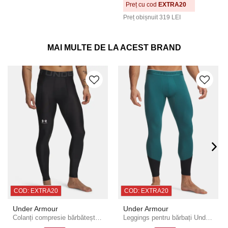
Preț cu cod
EXTRA20
Preț obișnuit
319 LEI
MAI MULTE DE LA ACEST BRAND
COD: EXTRA20
COD: EXTRA20
Under Armour
Under Armour
Colanți compresie bărbătești Under Armour HG Armour Leggings
Leggings pentru bărbați Under Armour UA HG Elite Leggings