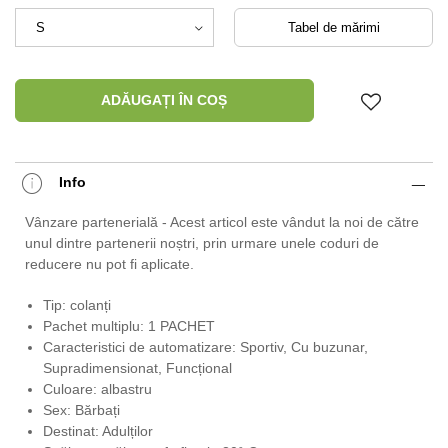
Tabel de mărimi
ADĂUGAȚI ÎN COȘ
Info
Vânzare partenerială - Acest articol este vândut la noi de către
unul dintre partenerii noștri, prin urmare unele coduri de
reducere nu pot fi aplicate.
Tip: colanți
Pachet multiplu: 1 PACHET
Caracteristici de automatizare: Sportiv, Cu buzunar,
Supradimensionat, Funcțional
Culoare: albastru
Sex: Bărbați
Destinat: Adulților