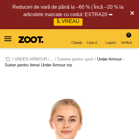
Reduceri de vară de până la –60 % | Încă –20 % la
articolele marcate cu codul: EXTRA20 ➡
ÎL VREAU
0
Căutați
Lista de dorințe
Logare
Verifică
UNDER ARMOUR
...
Sutiene pentru sport
Under Armour -
Sutien pentru femei Under Armour roz