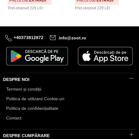
Preț cu cod
EXTRA20
Preț cu cod
EXTRA20
Preț obișnuit
229 LEI
Preț obișnuit
229 LEI
+40373812872
info@zoot.ro
DESPRE NOI
Termeni și condiții
Politica de utilizare Cookie-uri
Politica de confidențialitate
Contact
DESPRE CUMPĂRARE