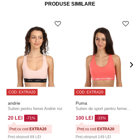
PRODUSE SIMILARE
COD: EXTRA20
COD: EXTRA20
andrie
Puma
Sutien pentru femei Andrie roz
Sutien de sport pentru femei Puma roz
20 LEI
100 LEI
-71%
-33%
Preț cu cod
EXTRA20
Preț cu cod
EXTRA20
Preț obișnuit
69 LEI
Preț obișnuit
149 LEI