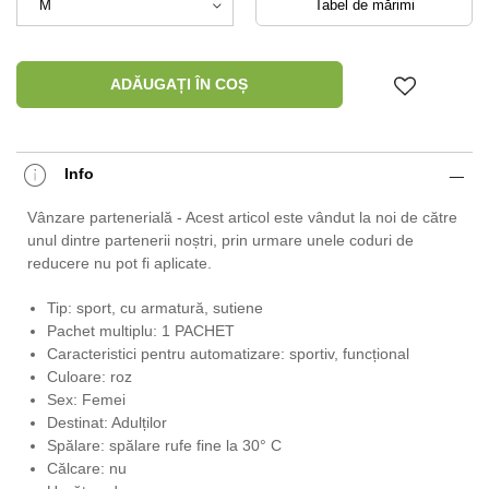
Tabel de mărimi
ADĂUGAȚI ÎN COȘ
Info
Vânzare partenerială - Acest articol este vândut la noi de către
unul dintre partenerii noștri, prin urmare unele coduri de
reducere nu pot fi aplicate.
Tip: sport, cu armatură, sutiene
Pachet multiplu: 1 PACHET
Caracteristici pentru automatizare: sportiv, funcțional
Culoare: roz
Sex: Femei
Destinat: Adulților
Spălare: spălare rufe fine la 30° C
Călcare: nu