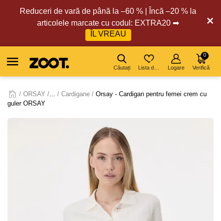
Reduceri de vară de până la –60 % | Încă –20 % la
articolele marcate cu codul: EXTRA20 ➡
ÎL VREAU
0
Căutați
Lista de dorințe
Logare
Verifică
ORSAY
...
Cardigane
Orsay - Cardigan pentru femei crem cu
guler ORSAY