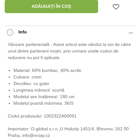
ADĂUGAȚI ÎN COȘ
Info
Vânzare partenerială - Acest articol este vândut la noi de către
unul dintre partenerii noștri, prin urmare unele coduri de
reducere nu pot fi aplicate.
Material: 60% bumbac, 40% acrilic
Culoare: crem
Decolteu: cu guler
Lungimea mânecii: scurtă
Modelul are înalțimeaí: 180 cm
Modelul poartă mărimea: 36/S
Codul produsului: 1002322A00091
Importator: O-global s.r.o.,U Hvězdy 1451/4, Břevnov, 162 00
Praha, info@orsay.cz