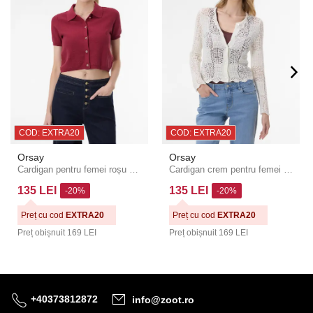
COD: EXTRA20
COD: EXTRA20
Orsay
Orsay
Cardigan pentru femei roșu cu guler ORSAY
Cardigan crem pentru femei ORSAY
135 LEI
135 LEI
-20%
-20%
Preț cu cod
EXTRA20
Preț cu cod
EXTRA20
Preț obișnuit
169 LEI
Preț obișnuit
169 LEI
+40373812872
info@zoot.ro