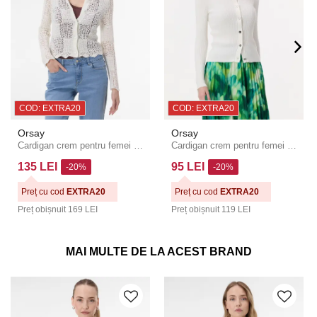
COD: EXTRA20
COD: EXTRA20
Orsay
Orsay
Cardigan crem pentru femei ORSAY
Cardigan crem pentru femei ORSAY
135 LEI
95 LEI
-20%
-20%
Preț cu cod
EXTRA20
Preț cu cod
EXTRA20
Preț obișnuit
169 LEI
Preț obișnuit
119 LEI
MAI MULTE DE LA ACEST BRAND